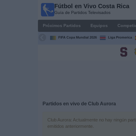
Fútbol en Vivo Costa Rica
Fútbol
Guía de Partidos Televisados
en Vivo
Costa
Próximos Partidos
Equipos
Competi
Rica
Guía de
FIFA Copa Mundial 2026
Liga Promerica
Partidos
Televisados
Próximos
Partidos
Equipos
Competiciones
Partidos en vivo de
Club Aurora
Canales
Club Aurora: Actualmente no hay ningún partid
TV
emitidos anteriormente.