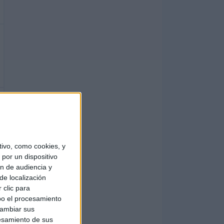
ivo, como cookies, y
por un dispositivo
ón de audiencia y
de localización
 clic para
bo el procesamiento
cambiar sus
esamiento de sus