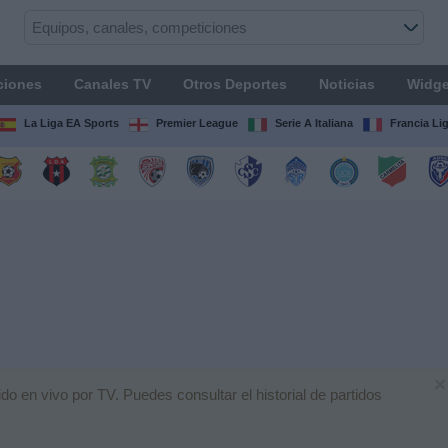
ciones
Canales TV
Otros Deportes
Noticias
Widge
La Liga EA Sports
Premier League
Serie A Italiana
Francia Li
×
o en vivo por TV. Puedes consultar el historial de partidos