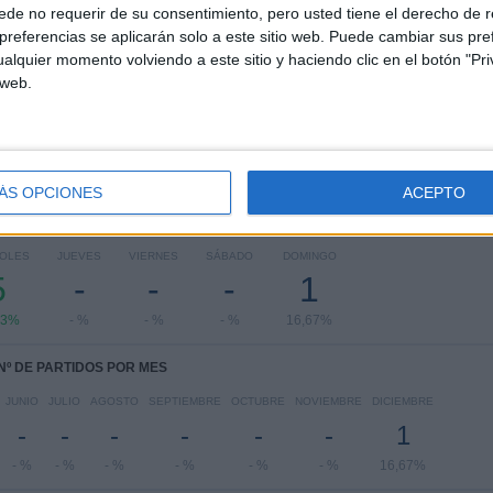
de no requerir de su consentimiento, pero usted tiene el derecho de r
referencias se aplicarán solo a este sitio web. Puede cambiar sus pref
RANKING POR COMPETICIONES
alquier momento volviendo a este sitio y haciendo clic en el botón "Pri
 web.
Copa Libertadores
4 (66,67%)
División Profesional Bolivia
2 (33,33%)
Ver ranking completo
ÁS OPCIONES
ACEPTO
PARTIDOS POR DÍA DE LA SEMANA
COLES
JUEVES
VIERNES
SÁBADO
DOMINGO
5
-
-
-
1
33%
- %
- %
- %
16,67%
Nº DE PARTIDOS POR MES
JUNIO
JULIO
AGOSTO
SEPTIEMBRE
OCTUBRE
NOVIEMBRE
DICIEMBRE
-
-
-
-
-
-
1
- %
- %
- %
- %
- %
- %
16,67%