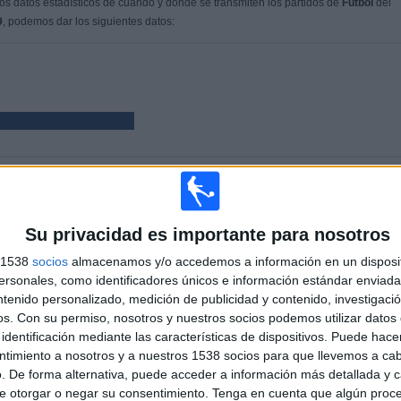
s datos estadísticos de cuándo y dónde se transmiten los partidos de
Fútbol
del
9
, podemos dar los siguientes datos:
PARTIDOS
DÍAS
TOTAL
%)
6
2653
3
Su privacidad es importante para nosotros
CONSECUTIVOS
SIN PARTIDO
CANALES TV
s 1538
socios
almacenamos y/o accedemos a información en un disposit
DE PAGO
GRATUÍTO
sonales, como identificadores únicos e información estándar enviada 
ntenido personalizado, medición de publicidad y contenido, investigaci
os.
Con su permiso, nosotros y nuestros socios podemos utilizar datos 
identificación mediante las características de dispositivos. Puede hacer
TOTAL
MÁXIMO
TOTAL
2
2
3
ntimiento a nosotros y a nuestros 1538 socios para que llevemos a ca
. De forma alternativa, puede acceder a información más detallada y 
COMPETICIONES
VS Bolívar
RIVALES
e otorgar o negar su consentimiento.
Tenga en cuenta que algún proc