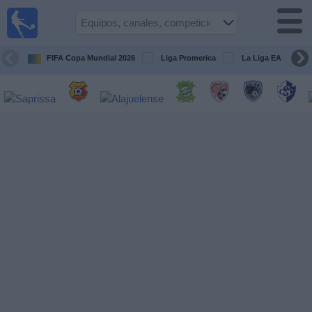
Fútbol
en Vivo
Costa
Rica
FIFA Copa Mundial 2026
Liga Promerica
La Liga EA Sports
Guía de
Partidos
Televisados
Próximos
Partidos
Equipos
Competiciones
Canales
TV