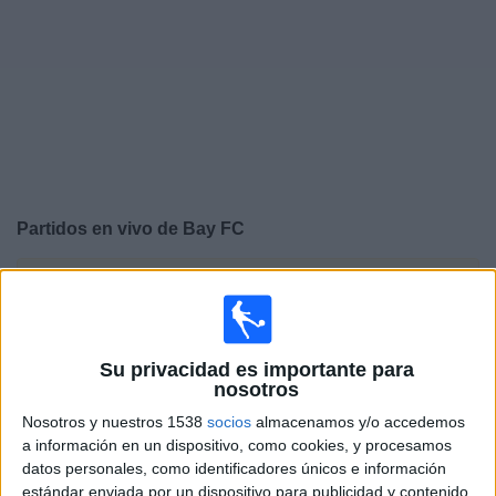
Otros
Deportes
Noticias
Widget
Partidos en vivo de
Bay FC
×
Bay FC: Actualmente no hay ningún partido en vivo por
TV. Puedes consultar el historial de partidos emitidos
anteriormente.
Su privacidad es importante para
nosotros
Domingo, 5/7/2026
Nosotros y nuestros 1538
socios
almacenamos y/o accedemos
10:00
NWSL
a información en un dispositivo, como cookies, y procesamos
datos personales, como identificadores únicos e información
Boston Legacy FC
estándar enviada por un dispositivo para publicidad y contenido