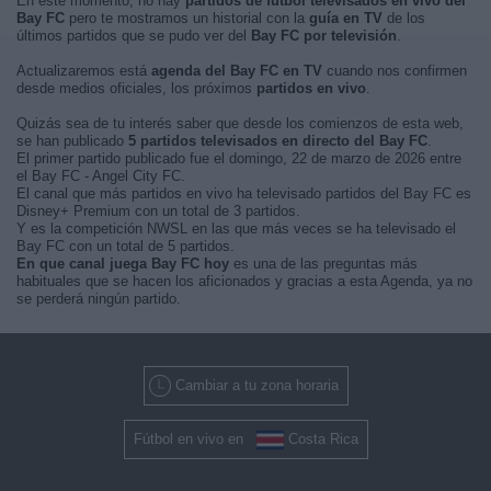
En este momento, no hay
partidos de fútbol televisados en vivo del
Bay FC
pero te mostramos un historial con la
guía en TV
de los
últimos partidos que se pudo ver del
Bay FC por televisión
.
Actualizaremos está
agenda del Bay FC en TV
cuando nos confirmen
desde medios oficiales, los próximos
partidos en vivo
.
Quizás sea de tu interés saber que desde los comienzos de esta web,
se han publicado
5 partidos televisados en directo del Bay FC
.
El primer partido publicado fue el domingo, 22 de marzo de 2026 entre
el Bay FC - Angel City FC.
El canal que más partidos en vivo ha televisado partidos del Bay FC es
Disney+ Premium con un total de 3 partidos.
Y es la competición NWSL en las que más veces se ha televisado el
Bay FC con un total de 5 partidos.
En que canal juega Bay FC hoy
es una de las preguntas más
habituales que se hacen los aficionados y gracias a esta Agenda, ya no
se perderá ningún partido.
Cambiar a tu zona horaria
Fútbol en vivo en
Costa Rica