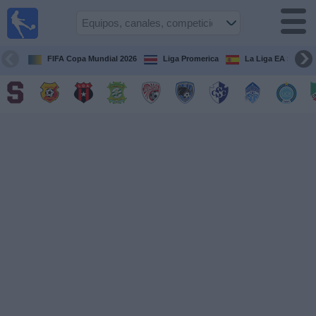
Fútbol
en Vivo
Costa
Rica
FIFA Copa Mundial 2026
Liga Promerica
La Liga EA Sports
Guía de
Partidos
Televisados
Próximos
Partidos
Equipos
Competiciones
Canales
TV