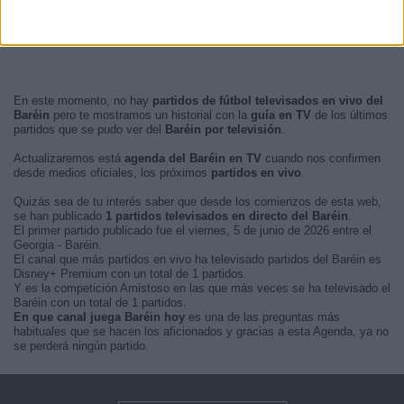
En este momento, no hay
partidos de fútbol televisados en vivo del
Baréin
pero te mostramos un historial con la
guía en TV
de los últimos
partidos que se pudo ver del
Baréin por televisión
.
Actualizaremos está
agenda del Baréin en TV
cuando nos confirmen
desde medios oficiales, los próximos
partidos en vivo
.
Quizás sea de tu interés saber que desde los comienzos de esta web,
se han publicado
1 partidos televisados en directo del Baréin
.
El primer partido publicado fue el viernes, 5 de junio de 2026 entre el
Georgia - Baréin.
El canal que más partidos en vivo ha televisado partidos del Baréin es
Disney+ Premium con un total de 1 partidos.
Y es la competición Amistoso en las que más veces se ha televisado el
Baréin con un total de 1 partidos.
En que canal juega Baréin hoy
es una de las preguntas más
habituales que se hacen los aficionados y gracias a esta Agenda, ya no
se perderá ningún partido.