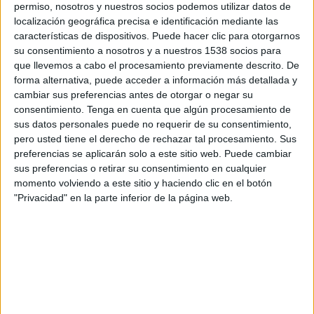
permiso, nosotros y nuestros socios podemos utilizar datos de
Baréin
localización geográfica precisa e identificación mediante las
Disney+ Premium
características de dispositivos. Puede hacer clic para otorgarnos
su consentimiento a nosotros y a nuestros 1538 socios para
que llevemos a cabo el procesamiento previamente descrito. De
DATOS ESTADÍSTICOS DEL EQUIPO BARÉIN EN
forma alternativa, puede acceder a información más detallada y
TELEVISIÓN EN COSTA RICA
cambiar sus preferencias antes de otorgar o negar su
consentimiento.
Tenga en cuenta que algún procesamiento de
A fecha de hoy
9/8/2026
y desde que esta web recoge los datos
sus datos personales puede no requerir de su consentimiento,
estadísticos de cuándo y dónde se transmiten los partidos de
Fútbol
del
pero usted tiene el derecho de rechazar tal procesamiento. Sus
equipo
Baréin
en
Costa Rica
, que fue el
30/5/2017
, podemos dar los
preferencias se aplicarán solo a este sitio web. Puede cambiar
siguientes datos:
sus preferencias o retirar su consentimiento en cualquier
26
momento volviendo a este sitio y haciendo clic en el botón
"Privacidad" en la parte inferior de la página web.
PARTIDOS TELEVISADOS
6 partidos en abierto
23,08%
20 partidos de pago
76,92%
ÚLTIMO PARTIDO EN ABIERTO