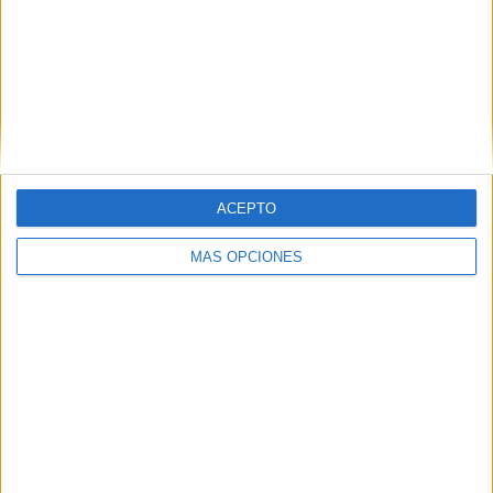
Maurice Revello Tournament
5 (19,23%)
Gulf Cup of Nations
5 (19,23%)
FIFA Copa Árabe
4 (15,38%)
AFC Copa Asia
4 (15,38%)
Ver ranking completo
Nº DE PARTIDOS POR DÍA DE LA SEMANA
ACEPTO
LUNES
MARTES
MIÉRCOLES
JUEVES
VIERNES
4
7
2
3
5
MÁS OPCIONES
15,38%
26,92%
7,69%
11,54%
19,23%
SÁBADO
DOMINGO
2
3
7,69%
11,54%
Nº DE PARTIDOS POR MES
ENERO
FEBRERO
MARZO
ABRIL
MAYO
JUNIO
JULIO