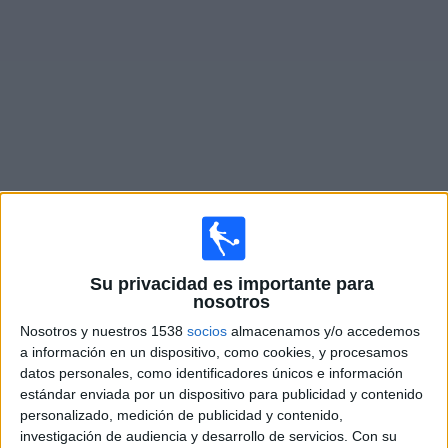
Otros
Deportes
Noticias
Widget
Partidos en vivo de
Baréin
×
Baréin: Actualmente no hay ningún partido en vivo por
TV. Puedes consultar el historial de partidos emitidos
Su privacidad es importante para
nosotros
anteriormente.
Nosotros y nuestros 1538
socios
almacenamos y/o accedemos
a información en un dispositivo, como cookies, y procesamos
Viernes, 5/6/2026
datos personales, como identificadores únicos e información
10:00
Amistoso
estándar enviada por un dispositivo para publicidad y contenido
personalizado, medición de publicidad y contenido,
Georgia
investigación de audiencia y desarrollo de servicios.
Con su