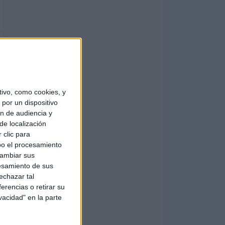
ivo, como cookies, y
por un dispositivo
ón de audiencia y
de localización
 clic para
bo el procesamiento
cambiar sus
esamiento de sus
echazar tal
erencias o retirar su
vacidad" en la parte