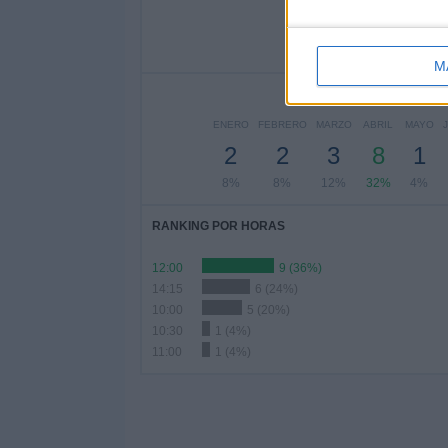
2
6
8%
24%
2
M
ENERO
FEBRERO
MARZO
ABRIL
MAYO
2
2
3
8
1
8%
8%
12%
32%
4%
RANKING POR HORAS
12:00
9 (36%)
14:15
6 (24%)
10:00
5 (20%)
10:30
1 (4%)
11:00
1 (4%)