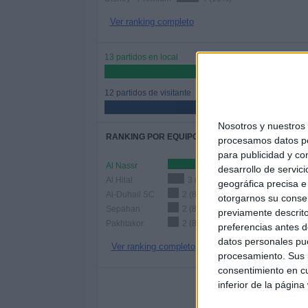
Ver ranking completo
13 partidos en local
52%
12 partidos de visitante
48%
Nosotros y nuestro
RANKING POR EQUIPOS
procesamos datos per
para publicidad y co
Al Nassr
5 (20%)
desarrollo de servici
Al Hilal
3 (12%)
geográfica precisa e 
Al-Duhail SC
2 (8%)
otorgarnos su conse
Sepahan
2 (8%)
previamente descrito
Pakhtakor
2 (8%)
preferencias antes d
datos personales pue
Ver ranking completo
procesamiento. Sus p
consentimiento en cu
Nº DE 
inferior de la página
LUNES
MARTES
MIÉR