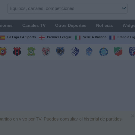
ciones
Canales TV
Otros Deportes
Noticias
Widge
La Liga EA Sports
Premier League
Serie A Italiana
Francia Li
×
tido en vivo por TV. Puedes consultar el historial de partidos