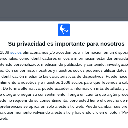
TOTAL
MÁXIMO
TOTAL
4
5
12
Su privacidad es importante para nosotros
COMPETICIONES
VS Al Nassr
RIVALES
s 1538
socios
almacenamos y/o accedemos a información en un disposit
RANKING POR COMPETICIONES
sonales, como identificadores únicos e información estándar enviada 
ntenido personalizado, medición de publicidad y contenido, investigaci
Saudi Pro League
10 (40%)
os.
Con su permiso, nosotros y nuestros socios podemos utilizar datos 
AFC Champions League Two
8 (32%)
identificación mediante las características de dispositivos. Puede hacer
AFC Champions League Elite
6 (24%)
ntimiento a nosotros y a nuestros 1538 socios para que llevemos a ca
Saudi Super Cup
1 (4%)
. De forma alternativa, puede acceder a información más detallada y 
e otorgar o negar su consentimiento.
Tenga en cuenta que algún proc
Ver ranking completo
de no requerir de su consentimiento, pero usted tiene el derecho de r
referencias se aplicarán solo a este sitio web. Puede cambiar sus pref
alquier momento volviendo a este sitio y haciendo clic en el botón "Pri
PARTIDOS POR DÍA DE LA SEMANA
 web.
COLES
JUEVES
VIERNES
SÁBADO
DOMINGO