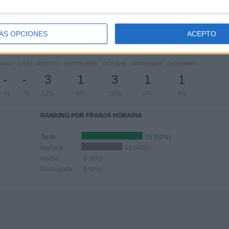
5
4
4
3
1
0%
16%
16%
12%
4%
ÁS OPCIONES
ACEPTO
Nº DE PARTIDOS POR MES
JUNIO
JULIO
AGOSTO
SEPTIEMBRE
OCTUBRE
NOVIEMBRE
DICIEMBRE
-
-
3
1
3
1
1
- %
- %
12%
4%
12%
4%
4%
RANKING POR FRANJA HORARIA
Tarde
15 (60%)
Mañana
10 (40%)
Noche
0 (0%)
Madrugada
0 (0%)