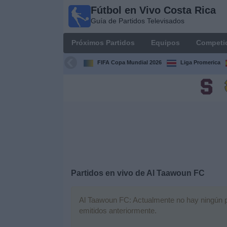
Fútbol en Vivo Costa Rica
Fútbol
Guía de Partidos Televisados
en Vivo
Costa
Próximos Partidos
Equipos
Competi
Rica
Guía de
FIFA Copa Mundial 2026
Liga Promerica
Partidos
Televisados
Próximos
Partidos
Equipos
Competiciones
Partidos en vivo de
Al Taawoun FC
Canales
Al Taawoun FC: Actualmente no hay ningún par
TV
emitidos anteriormente.