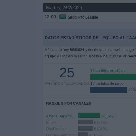
Otros
Martes, 24/2/2026
Deportes
12:00
Saudi Pro League
Noticias
DATOS ESTADÍSTICOS DEL EQUIPO AL TAA
Widget
A fecha de hoy
8/8/2026
y desde que esta web recoge lo
equipo
Al Taawoun FC
en
Costa Rica
, que fue el
7/4/2
25
15 partidos en abierto
PARTIDOS TELEVISADOS
10 partidos de pago
40%
RANKING POR CANALES
Azteca Deportes Network
9 (36%)
Star+
6 (24%)
OneFootball
6 (24%)
Disney+ Premium
4 (16%)