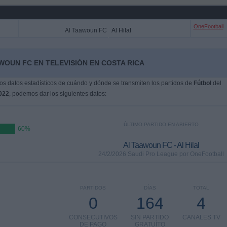
OneFootball
Al Taawoun FC
Al Hilal
WOUN FC EN TELEVISIÓN EN COSTA RICA
s datos estadísticos de cuándo y dónde se transmiten los partidos de
Fútbol
del
022
, podemos dar los siguientes datos:
ÚLTIMO PARTIDO EN ABIERTO
60%
Al Taawoun FC - Al Hilal
24/2/2026 Saudi Pro League por OneFootball
PARTIDOS
DÍAS
TOTAL
0
164
4
CONSECUTIVOS
SIN PARTIDO
CANALES TV
DE PAGO
GRATUÍTO