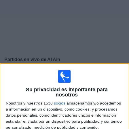
Otros
Deportes
Noticias
Widget
Partidos en vivo de
Al Ain
×
Al Ain: Actualmente no hay ningún partido en vivo por
TV. Puedes consultar el historial de partidos emitidos
anteriormente.
Su privacidad es importante para
nosotros
Viernes, 22/5/2026
Nosotros y nuestros 1538
socios
almacenamos y/o accedemos
a información en un dispositivo, como cookies, y procesamos
09:40
UAE President's Cup
datos personales, como identificadores únicos e información
estándar enviada por un dispositivo para publicidad y contenido
Al Jazira
personalizado, medición de publicidad y contenido,