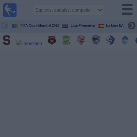
Fútbol
en Vivo
Costa
Rica
FIFA Copa Mundial 2026
Liga Promerica
La Liga EA Sports
Guía de
Partidos
Televisados
Próximos
Partidos
Equipos
Competiciones
Canales
TV