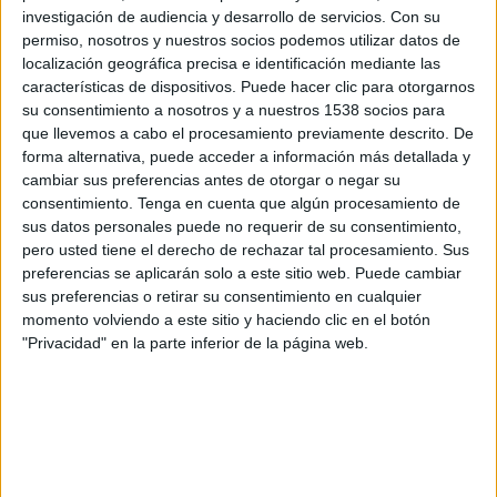
Al Ain
investigación de audiencia y desarrollo de servicios.
Con su
FIFA+
DAZN App Gratis (Ver gratis)
permiso, nosotros y nuestros socios podemos utilizar datos de
localización geográfica precisa e identificación mediante las
DAZN (Míralo en vivo)
características de dispositivos. Puede hacer clic para otorgarnos
su consentimiento a nosotros y a nuestros 1538 socios para
Domingo, 22/3/2026
que llevemos a cabo el procesamiento previamente descrito. De
08:00
UAE President's Cup
forma alternativa, puede acceder a información más detallada y
cambiar sus preferencias antes de otorgar o negar su
Dubai United FC
consentimiento.
Tenga en cuenta que algún procesamiento de
sus datos personales puede no requerir de su consentimiento,
Al Ain
pero usted tiene el derecho de rechazar tal procesamiento. Sus
DAZN App Gratis (Ver gratis)
FIFA+
preferencias se aplicarán solo a este sitio web. Puede cambiar
sus preferencias o retirar su consentimiento en cualquier
momento volviendo a este sitio y haciendo clic en el botón
DATOS ESTADÍSTICOS DEL EQUIPO AL AIN EN TELEVISIÓN
"Privacidad" en la parte inferior de la página web.
EN COSTA RICA
A fecha de hoy
6/8/2026
y desde que esta web recoge los datos
estadísticos de cuándo y dónde se transmiten los partidos de
Fútbol
del
equipo
Al Ain
en
Costa Rica
, que fue el
19/9/2023
, podemos dar los
siguientes datos: