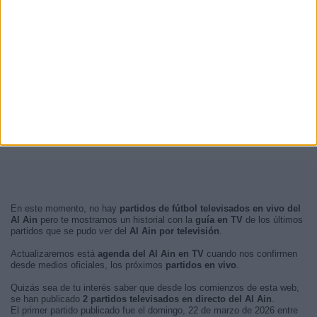
En este momento, no hay
partidos de fútbol televisados en vivo del
Al Ain
pero te mostramos un historial con la
guía en TV
de los últimos
partidos que se pudo ver del
Al Ain por televisión
.
Actualizaremos está
agenda del Al Ain en TV
cuando nos confirmen
desde medios oficiales, los próximos
partidos en vivo
.
Quizás sea de tu interés saber que desde los comienzos de esta web,
se han publicado
2 partidos televisados en directo del Al Ain
.
El primer partido publicado fue el domingo, 22 de marzo de 2026 entre