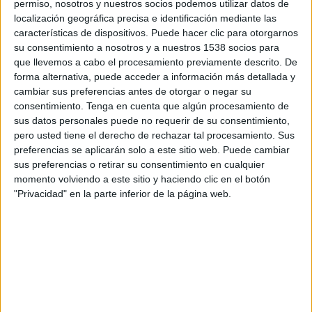
permiso, nosotros y nuestros socios podemos utilizar datos de
08:00
Veikkausliiga
localización geográfica precisa e identificación mediante las
características de dispositivos. Puede hacer clic para otorgarnos
AC Oulu
su consentimiento a nosotros y a nuestros 1538 socios para
FC Inter Turku
que llevemos a cabo el procesamiento previamente descrito. De
OneFootball PPV
forma alternativa, puede acceder a información más detallada y
cambiar sus preferencias antes de otorgar o negar su
consentimiento.
Tenga en cuenta que algún procesamiento de
Sábado, 22/8/2026
sus datos personales puede no requerir de su consentimiento,
08:00
Veikkausliiga
pero usted tiene el derecho de rechazar tal procesamiento. Sus
preferencias se aplicarán solo a este sitio web. Puede cambiar
FF Jaro
sus preferencias o retirar su consentimiento en cualquier
AC Oulu
momento volviendo a este sitio y haciendo clic en el botón
"Privacidad" en la parte inferior de la página web.
OneFootball PPV
Más días
DATOS ESTADÍSTICOS DEL EQUIPO AC OULU EN
TELEVISIÓN EN COSTA RICA