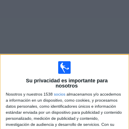
Otros
Deportes
Noticias
Widget
Partidos en vivo de
AC Oulu
Mañana sábado, 8/8/2026
Su privacidad es importante para
06:00
Veikkausliiga
nosotros
AC Oulu
Nosotros y nuestros 1538
socios
almacenamos y/o accedemos
HJK Helsinki
a información en un dispositivo, como cookies, y procesamos
datos personales, como identificadores únicos e información
OneFootball PPV
estándar enviada por un dispositivo para publicidad y contenido
personalizado, medición de publicidad y contenido,
Sábado, 15/8/2026
investigación de audiencia y desarrollo de servicios.
Con su