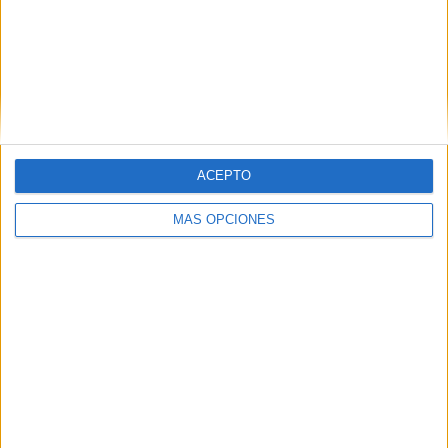
IFK Mariehamn
10 (10,53%)
VPS
9 (9,47%)
FC Haka
8 (8,42%)
FC Ilves
8 (8,42%)
KuPS
8 (8,42%)
Ver ranking completo
ACEPTO
RANKING POR COMPETICIONES
MÁS OPCIONES
Veikkausliiga
95 (100%)
Ver ranking completo
Nº DE PARTIDOS POR DÍA DE LA SEMANA
LUNES
MARTES
MIÉRCOLES
JUEVES
VIERNES
4
4
8
-
16
4,21%
4,21%
8,42%
- %
16,84%