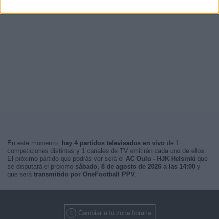
En este momento,
hay 4 partidos televisados en vivo
de 1
competiciones distintas y 1 canales de TV emitirán cada uno de ellos.
El próximo partido que podrás ver será el
AC Oulu - HJK Helsinki
que
se disputará el próximo
sábado, 8 de agosto de 2026 a las 14:00
y
que será
transmitido por OneFootball PPV
.
Cambiar a tu zona horaria