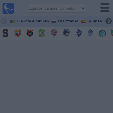
Fútbol
en Vivo
Costa
Rica
FIFA Copa Mundial 2026
Liga Promerica
La Liga EA Sports
Guía de
Partidos
Televisados
Próximos
Partidos
Equipos
Competiciones
Canales
TV