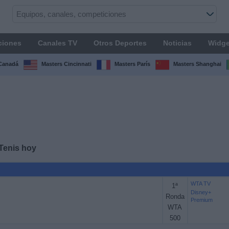
ciones
Canales TV
Otros Deportes
Noticias
Widge
Canadá
Masters Cincinnati
Masters París
Masters Shanghai
Tenis hoy
WTA TV
1ª
Disney+
Ronda
Premium
WTA
500