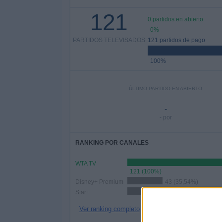
121
0 partidos en abierto
0%
PARTIDOS TELEVISADOS
121 partidos de pago
100%
ÚLTIMO PARTIDO EN ABIERTO
-
- por
RANKING POR CANALES
WTA TV
121 (100%)
Disney+ Premium
43 (35,54%)
Star+
27 (22,31%)
Ver ranking completo