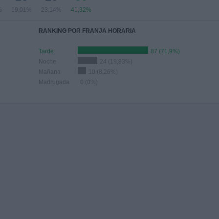
%
19,01%
23,14%
41,32%
RANKING POR FRANJA HORARIA
Tarde
87 (71,9%)
Noche
24 (19,83%)
Mañana
10 (8,26%)
Madrugada
0 (0%)