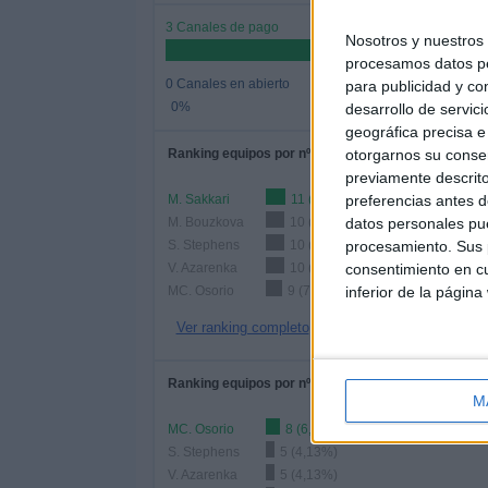
3 Canales de pago
Nosotros y nuestro
procesamos datos per
0 Canales en abierto
para publicidad y co
0%
desarrollo de servici
geográfica precisa e 
Ranking equipos por nº de partidos
otorgarnos su conse
previamente descrito
M. Sakkari
11 (9,09%)
preferencias antes d
M. Bouzkova
10 (8,26%)
datos personales pue
S. Stephens
10 (8,26%)
procesamiento. Sus p
V. Azarenka
10 (8,26%)
consentimiento en cu
MC. Osorio
9 (7,44%)
inferior de la página
Ver ranking completo
Ranking equipos por nº de partidos Local
M
MC. Osorio
8 (6,61%)
S. Stephens
5 (4,13%)
V. Azarenka
5 (4,13%)