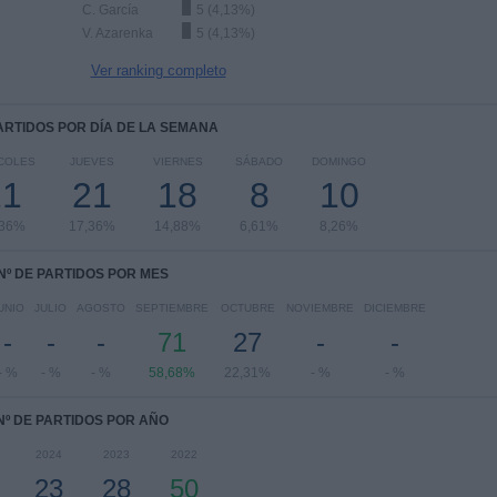
C. García
5 (4,13%)
V. Azarenka
5 (4,13%)
Ver ranking completo
PARTIDOS POR DÍA DE LA SEMANA
COLES
JUEVES
VIERNES
SÁBADO
DOMINGO
21
21
18
8
10
,36%
17,36%
14,88%
6,61%
8,26%
Nº DE PARTIDOS POR MES
UNIO
JULIO
AGOSTO
SEPTIEMBRE
OCTUBRE
NOVIEMBRE
DICIEMBRE
-
-
-
71
27
-
-
- %
- %
- %
58,68%
22,31%
- %
- %
Nº DE PARTIDOS POR AÑO
2024
2023
2022
23
28
50