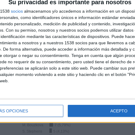
Su privacidad es importante para nosotros
s 1538
socios
almacenamos y/o accedemos a información en un disposit
TOTAL
TOTAL
100%
90
3
sonales, como identificadores únicos e información estándar enviada 
ntenido personalizado, medición de publicidad y contenido, investigaci
Total equipos
CANALES
os.
Con su permiso, nosotros y nuestros socios podemos utilizar datos 
identificación mediante las características de dispositivos. Puede hacer
ntimiento a nosotros y a nuestros 1538 socios para que llevemos a ca
Ranking equipos por nº de partidos en abierto
. De forma alternativa, puede acceder a información más detallada y 
e otorgar o negar su consentimiento.
Tenga en cuenta que algún proc
Ver ranking completo
de no requerir de su consentimiento, pero usted tiene el derecho de r
referencias se aplicarán solo a este sitio web. Puede cambiar sus pref
alquier momento volviendo a este sitio y haciendo clic en el botón "Pri
 web.
Ranking equipos por nº de partidos Visitante
ÁS OPCIONES
ACEPTO
M. Sakkari
9 (7,44%)
M. Bouzkova
7 (5,79%)
S. Stephens
5 (4,13%)