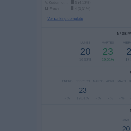
V. Kudermetova
5 (4,13%)
M. Frech
4 (3,31%)
Ver ranking completo
Nº DE 
LUNES
MARTES
MIÉR
20
23
16,53%
19,01%
17
ENERO
FEBRERO
MARZO
ABRIL
MAYO
J
-
23
-
-
-
- %
19,01%
- %
- %
- %
2025
20