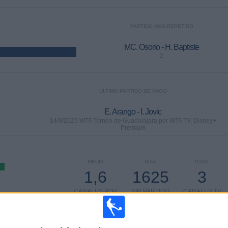
PARTIDO MÁS REPETIDO
MC. Osorio - H. Baptiste
2
ÚLTIMO PARTIDO DE PAGO
E. Arango - I. Jovic
14/9/2025 WTA Torneo de Guadalajara por WTA TV, Disney+
Premium
MEDIA
DÍAS
TOTAL
1,6
1625
3
CANALES POR
SIN PARTIDO
CANALES TV
PARTIDO
GRATUÍTO