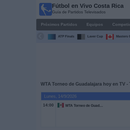
Fútbol en Vivo Costa Rica
Fútbol
Guía de Partidos Televisados
en Vivo
Costa
Próximos Partidos
Equipos
Competi
Rica
Guía de
ATP Finals
Laver Cup
Masters 
Partidos
Televisados
Próximos
Partidos
Equipos
WTA Torneo de Guadalajara hoy en TV - 
Lunes, 14/9/2026
Competiciones
14:00
WTA Torneo de Guadalajara
Canales
TV