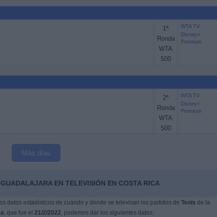
WTA TV
1ª
Disney+
Ronda
Premium
WTA
500
WTA TV
2ª
Disney+
Ronda
Premium
WTA
500
Más días
 GUADALAJARA EN TELEVISIÓN EN COSTA RICA
s datos estadísticos de cuándo y dónde se televisan los partidos de
Tenis
de la
ca
, que fue el
21/2/2022
, podemos dar los siguientes datos: