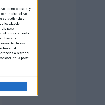
ivo, como cookies, y
por un dispositivo
ón de audiencia y
de localización
 clic para
bo el procesamiento
cambiar sus
esamiento de sus
echazar tal
erencias o retirar su
vacidad" en la parte