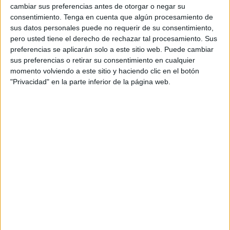
Viernes, 17/4/2026
cambiar sus preferencias antes de otorgar o negar su
consentimiento.
Tenga en cuenta que algún procesamiento de
03:10
Torneo de Múnich
sus datos personales puede no requerir de su consentimiento,
1/4 de Final
pero usted tiene el derecho de rechazar tal procesamiento. Sus
preferencias se aplicarán solo a este sitio web. Puede cambiar
F. Cobolli
sus preferencias o retirar su consentimiento en cualquier
V. Kopriva
momento volviendo a este sitio y haciendo clic en el botón
ATP Tennis TV
Disney+ Premium
ESPN
"Privacidad" en la parte inferior de la página web.
05:00
Torneo de Múnich
1/4 de Final
A. Zverev
F. Cerúndolo
ATP Tennis TV
Disney+ Premium
ESPN
07:40
Torneo de Múnich
1/4 de Final
J. Fonseca
B. Shelton
ATP Tennis TV
Disney+ Premium
ESPN