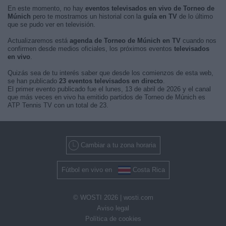
En este momento, no hay
eventos televisados en vivo de Torneo de
Múnich
pero te mostramos un historial con la
guía en TV
de lo último
que se pudo ver en televisión.
Actualizaremos está
agenda de Torneo de Múnich en TV
cuando nos
confirmen desde medios oficiales, los próximos eventos
televisados
en vivo
.
Quizás sea de tu interés saber que desde los comienzos de esta web,
se han publicado
23 eventos televisados en directo
.
El primer evento publicado fue el lunes, 13 de abril de 2026 y el canal
que más veces en vivo ha emitido partidos de Torneo de Múnich es
ATP Tennis TV con un total de 23.
Cambiar a tu zona horaria
Fútbol en vivo en
Costa Rica
© WOSTI 2026 |
wosti.com
Aviso legal
Política de cookies