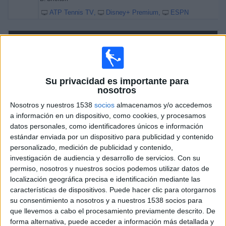
ATP Tennis TV
Disney+ Premium
ESPN
Sábado, 18/4/2026
05:40
Torneo de Múnich
Semifinal 1
ATP 500
Su privacidad es importante para
nosotros
A. Zverev
Nosotros y nuestros 1538
socios
almacenamos y/o accedemos
F. Cobolli
a información en un dispositivo, como cookies, y procesamos
ATP Tennis TV
Disney+ Premium
ESPN
datos personales, como identificadores únicos e información
estándar enviada por un dispositivo para publicidad y contenido
07:35
Torneo de Múnich
personalizado, medición de publicidad y contenido,
Semifinal 2
investigación de audiencia y desarrollo de servicios.
Con su
ATP 500
permiso, nosotros y nuestros socios podemos utilizar datos de
A. Molcan
localización geográfica precisa e identificación mediante las
características de dispositivos. Puede hacer clic para otorgarnos
B. Shelton
su consentimiento a nosotros y a nuestros 1538 socios para
ATP Tennis TV
Disney+ Premium
ESPN
que llevemos a cabo el procesamiento previamente descrito. De
forma alternativa, puede acceder a información más detallada y