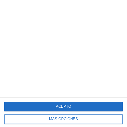
RANKING POR CANALES
ATP Tennis TV
133 (100%)
Disney+ Premium
46 (34,59%)
Star+
41 (30,83%)
ESPN
23 (17,29%)
Ver ranking completo
MEDIA
DÍAS
TOTAL
1,8
1926
4
CANALES POR
SIN PARTIDO
CANALES TV
PARTIDO
GRATUÍTO
4 Canales de pago
100%
0 Canales en abierto
ACEPTO
0%
TOTAL
TOTAL
MÁS OPCIONES
89
4