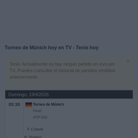
Otros
Deportes
Noticias
Widget
Torneo de Múnich hoy en TV - Tenis hoy
×
Tenis: Actualmente no hay ningún partido en vivo por
TV. Puedes consultar el historial de partidos emitidos
anteriormente.
Domingo, 19/4/2026
05:30
Torneo de Múnich
Final
ATP 500
F. Cobolli
B. Shelton