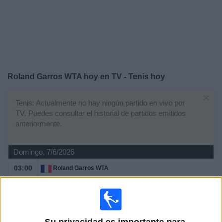
Otros
Deportes
Noticias
Widget
Roland Garros WTA hoy en TV - Tenis hoy
×
Tenis: Actualmente no hay ningún partido en vivo por
TV. Puedes consultar el historial de partidos emitidos
anteriormente.
Domingo, 7/6/2026
03:00
Roland Garros WTA
Final Dobles Femeninos
Grand Slam
Disney+ Premium
ESPN