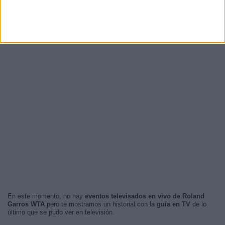
En este momento, no hay
eventos televisados en vivo de Roland
Garros WTA
pero te mostramos un historial con la
guía en TV
de lo
último que se pudo ver en televisión.