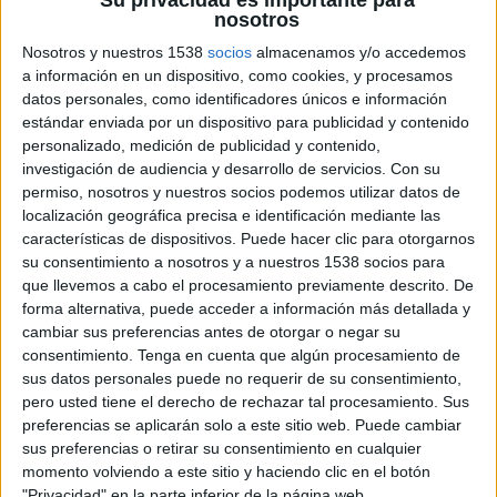
Su privacidad es importante para
nosotros
Sábado, 6/6/2026
Nosotros y nuestros 1538
socios
almacenamos y/o accedemos
07:00
Roland Garros WTA
a información en un dispositivo, como cookies, y procesamos
Final
datos personales, como identificadores únicos e información
Grand Slam
estándar enviada por un dispositivo para publicidad y contenido
personalizado, medición de publicidad y contenido,
M. Chwalinska
investigación de audiencia y desarrollo de servicios.
Con su
M. Andreeva
permiso, nosotros y nuestros socios podemos utilizar datos de
Disney+ Premium
ESPN
localización geográfica precisa e identificación mediante las
características de dispositivos. Puede hacer clic para otorgarnos
su consentimiento a nosotros y a nuestros 1538 socios para
Jueves, 4/6/2026
que llevemos a cabo el procesamiento previamente descrito. De
07:10
Roland Garros WTA
forma alternativa, puede acceder a información más detallada y
Semifinal 1
cambiar sus preferencias antes de otorgar o negar su
Grand Slam
consentimiento.
Tenga en cuenta que algún procesamiento de
sus datos personales puede no requerir de su consentimiento,
M. Kostyuk
pero usted tiene el derecho de rechazar tal procesamiento. Sus
M. Andreeva
preferencias se aplicarán solo a este sitio web. Puede cambiar
Disney+ Premium
ESPN
sus preferencias o retirar su consentimiento en cualquier
momento volviendo a este sitio y haciendo clic en el botón
09:10
Roland Garros WTA
"Privacidad" en la parte inferior de la página web.