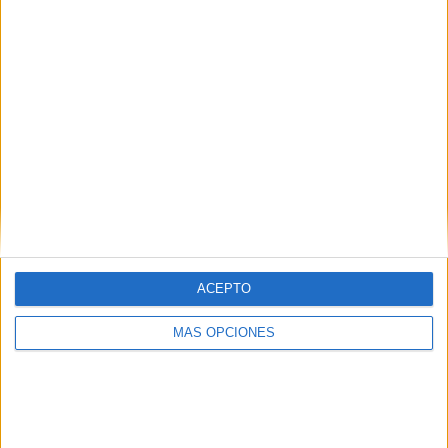
M. Chwalinska
7 (5,43%)
M. Andreeva
7 (5,43%)
A. Sabalenka
6 (4,65%)
M. Kostyuk
6 (4,65%)
D. Shnaider
6 (4,65%)
Ver ranking completo
Ranking equipos por nº de partidos en abierto
Ver ranking completo
ACEPTO
Ranking equipos por nº de partidos Local
MÁS OPCIONES
A. Sabalenka
6 (4,65%)
M. Kostyuk
5 (3,88%)
E. Svitolina
5 (3,88%)
M. Andreeva
5 (3,88%)