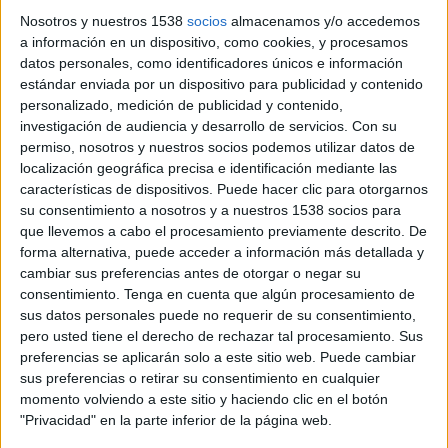
Nosotros y nuestros 1538
socios
almacenamos y/o accedemos
ATP Tennis TV
Disney+ Premium
a información en un dispositivo, como cookies, y procesamos
datos personales, como identificadores únicos e información
Sábado, 7/2/2026
estándar enviada por un dispositivo para publicidad y contenido
personalizado, medición de publicidad y contenido,
07:10
Torneo de Montpellier
investigación de audiencia y desarrollo de servicios.
Con su
Semifinal 1
permiso, nosotros y nuestros socios podemos utilizar datos de
ATP 250
localización geográfica precisa e identificación mediante las
A. Mannarino
características de dispositivos. Puede hacer clic para otorgarnos
su consentimiento a nosotros y a nuestros 1538 socios para
M. Damm
que llevemos a cabo el procesamiento previamente descrito. De
ATP Tennis TV
Disney+ Premium
forma alternativa, puede acceder a información más detallada y
09:15
Torneo de Montpellier
cambiar sus preferencias antes de otorgar o negar su
Semifinal 2
consentimiento.
Tenga en cuenta que algún procesamiento de
ATP 250
sus datos personales puede no requerir de su consentimiento,
pero usted tiene el derecho de rechazar tal procesamiento. Sus
F. Auger-Aliassime
preferencias se aplicarán solo a este sitio web. Puede cambiar
sus preferencias o retirar su consentimiento en cualquier
T. Droguet
momento volviendo a este sitio y haciendo clic en el botón
ATP Tennis TV
Disney+ Premium
"Privacidad" en la parte inferior de la página web.