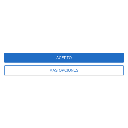
Ranking equipos por nº de partidos en abierto
Ver ranking completo
Ranking equipos por nº de partidos Local
T. Griekspoor
7 (5,3%)
ACEPTO
H. Rune
6 (4,55%)
R. Bautista-Agut
5 (3,79%)
MÁS OPCIONES
B. Coric
5 (3,79%)
F. Auger-Aliassime
5 (3,79%)
Ver ranking completo
Ranking equipos por nº de partidos Visitante
A. Bublik
7 (5,3%)
D. Goffin
6 (4,55%)
R. Gasquet
6 (4,55%)