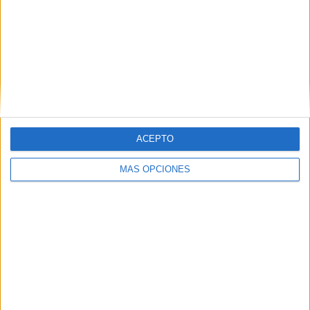
4 Canales de pago
100%
0 Canales en abierto
0%
TOTAL
TOTAL
201
4
Total equipos
CANALES
ACEPTO
Ranking equipos por nº de partidos
A. Zverev
25 (5,03%)
MÁS OPCIONES
C. Ruud
20 (4,02%)
S. Tsitsipas
17 (3,42%)
C. Alcaraz
17 (3,42%)
A. Rublev
17 (3,42%)
Ver ranking completo
Ranking equipos por nº de partidos en abierto