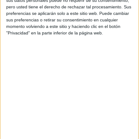
sus datos personales puede no requerir de su consentimiento,
05:10
Masters Madrid
pero usted tiene el derecho de rechazar tal procesamiento. Sus
1/4 de Final
preferencias se aplicarán solo a este sitio web. Puede cambiar
sus preferencias o retirar su consentimiento en cualquier
momento volviendo a este sitio y haciendo clic en el botón
C. Ruud
"Privacidad" en la parte inferior de la página web.
A. Blockx
ATP Tennis TV
Disney+ Premium
ESPN
12:15
Masters Madrid
1/4 de Final
F. Cobolli
A. Zverev
ATP Tennis TV
Disney+ Premium
ESPN