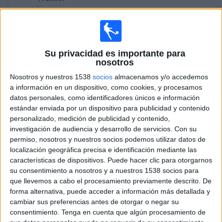
ATP Tennis TV
Disney+ Premium
ESPN
Viernes, 1/5/2026
Su privacidad es importante para
08:10
Masters Madrid
nosotros
Semifinal 1
Nosotros y nuestros 1538
socios
almacenamos y/o accedemos
a información en un dispositivo, como cookies, y procesamos
J. Sinner
datos personales, como identificadores únicos e información
A. Fils
estándar enviada por un dispositivo para publicidad y contenido
ATP Tennis TV
Disney+ Premium
ESPN
personalizado, medición de publicidad y contenido,
12:10
investigación de audiencia y desarrollo de servicios.
Con su
Masters Madrid
permiso, nosotros y nuestros socios podemos utilizar datos de
Semifinal 2
localización geográfica precisa e identificación mediante las
características de dispositivos. Puede hacer clic para otorgarnos
A. Blockx
su consentimiento a nosotros y a nuestros 1538 socios para
A. Zverev
que llevemos a cabo el procesamiento previamente descrito. De
ATP Tennis TV
Disney+ Premium
ESPN
forma alternativa, puede acceder a información más detallada y
cambiar sus preferencias antes de otorgar o negar su
consentimiento.
Tenga en cuenta que algún procesamiento de
Jueves, 30/4/2026