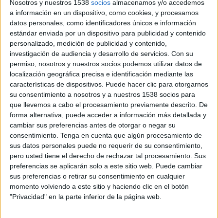
Nosotros y nuestros 1538
socios
almacenamos y/o accedemos
Otros
a información en un dispositivo, como cookies, y procesamos
Deportes
datos personales, como identificadores únicos e información
estándar enviada por un dispositivo para publicidad y contenido
Noticias
personalizado, medición de publicidad y contenido,
investigación de audiencia y desarrollo de servicios.
Con su
permiso, nosotros y nuestros socios podemos utilizar datos de
Widget
localización geográfica precisa e identificación mediante las
Sportbike hoy en TV - Motociclismo hoy
características de dispositivos. Puede hacer clic para otorgarnos
su consentimiento a nosotros y a nuestros 1538 socios para
Viernes, 4/9/2026
que llevemos a cabo el procesamiento previamente descrito. De
06:10
Sportbike
forma alternativa, puede acceder a información más detallada y
cambiar sus preferencias antes de otorgar o negar su
G.P. Francia (Magny-Cours)
consentimiento.
Tenga en cuenta que algún procesamiento de
Superpole
sus datos personales puede no requerir de su consentimiento,
Disney+ Premium
ESPN
pero usted tiene el derecho de rechazar tal procesamiento. Sus
preferencias se aplicarán solo a este sitio web. Puede cambiar
Sábado, 5/9/2026
sus preferencias o retirar su consentimiento en cualquier
momento volviendo a este sitio y haciendo clic en el botón
05:00
Sportbike
"Privacidad" en la parte inferior de la página web.
G.P. Francia (Magny-Cours)
Carrera 1