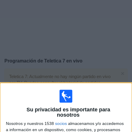
Otros
Deportes
Noticias
Widget
Programación de
Teletica 7
en vivo
×
Teletica 7: Actualmente no hay ningún partido en vivo
por TV. Puedes consultar el historial de partidos
emitidos anteriormente.
Domingo, 19/7/2026
Su privacidad es importante para
nosotros
13:00
FIFA Copa Mundial 2026
Final
Nosotros y nuestros 1538
socios
almacenamos y/o accedemos
a información en un dispositivo, como cookies, y procesamos