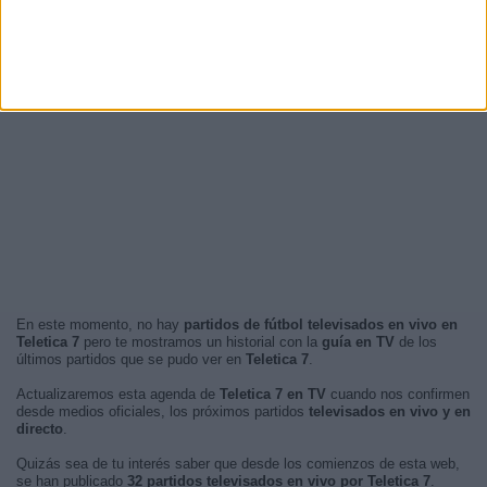
En este momento, no hay
partidos de fútbol televisados en vivo en
Teletica 7
pero te mostramos un historial con la
guía en TV
de los
últimos partidos que se pudo ver en
Teletica 7
.
Actualizaremos esta agenda de
Teletica 7 en TV
cuando nos confirmen
desde medios oficiales, los próximos partidos
televisados en vivo y en
directo
.
Quizás sea de tu interés saber que desde los comienzos de esta web,
se han publicado
32 partidos televisados en vivo por Teletica 7
.