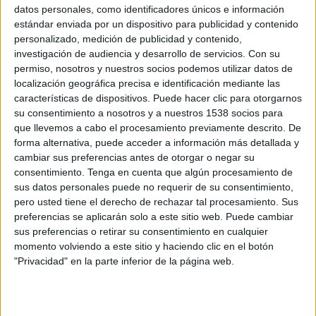
España
datos personales, como identificadores únicos e información
Argentina
estándar enviada por un dispositivo para publicidad y contenido
personalizado, medición de publicidad y contenido,
FOX+
Teletica 7
FOX
investigación de audiencia y desarrollo de servicios.
Con su
permiso, nosotros y nuestros socios podemos utilizar datos de
Miércoles, 15/7/2026
localización geográfica precisa e identificación mediante las
13:00
características de dispositivos. Puede hacer clic para otorgarnos
FIFA Copa Mundial 2026
su consentimiento a nosotros y a nuestros 1538 socios para
Semifinales
que llevemos a cabo el procesamiento previamente descrito. De
Inglaterra
forma alternativa, puede acceder a información más detallada y
cambiar sus preferencias antes de otorgar o negar su
Argentina
consentimiento.
Tenga en cuenta que algún procesamiento de
FOX+
FOX
Teletica 7
sus datos personales puede no requerir de su consentimiento,
pero usted tiene el derecho de rechazar tal procesamiento. Sus
Martes, 14/7/2026
preferencias se aplicarán solo a este sitio web. Puede cambiar
sus preferencias o retirar su consentimiento en cualquier
13:00
FIFA Copa Mundial 2026
momento volviendo a este sitio y haciendo clic en el botón
Semifinales
"Privacidad" en la parte inferior de la página web.
Francia
España
FOX+
FOX
Teletica 7