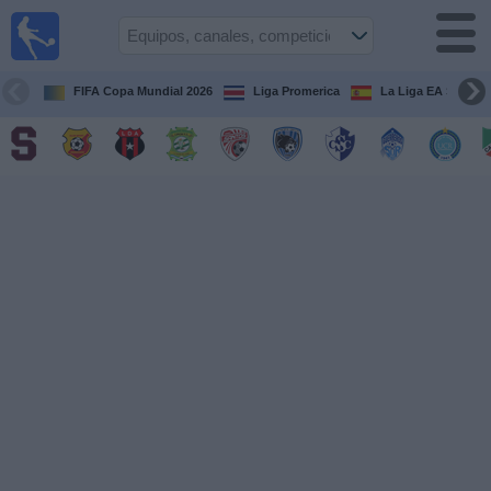
Fútbol
en Vivo
Costa
Rica
FIFA Copa Mundial 2026
Liga Promerica
La Liga EA Sports
Guía de
Partidos
Televisados
Próximos
Partidos
Equipos
Competiciones
Canales
TV