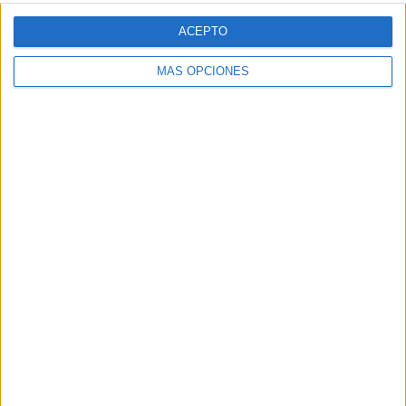
Ver ranking completo
ACEPTO
RANKING POR DEPORTES
MÁS OPCIONES
Fútbol
416 (100%)
Ver ranking completo
Nº DE PARTIDOS POR DÍA DE LA SEMANA
LUNES
MARTES
MIÉRCOLES
JUEVES
VIERNES
35
37
67
50
43
8,41%
8,89%
16,11%
12,02%
10,34%
SÁBADO
DOMINGO
61
123
14,66%
29,57%
Nº DE PARTIDOS POR MES