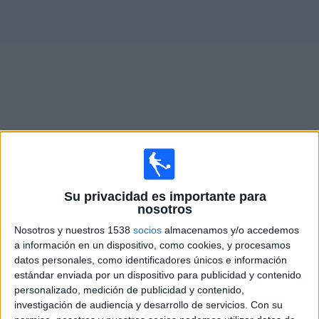
Otros
Deportes
Noticias
Widget
Partidos en vivo de
Villa San Carlos
Sábado, 15/8/2026
Su privacidad es importante para
14:00
Primera B Argentina
nosotros
Villa San Carlos
Nosotros y nuestros 1538
socios
almacenamos y/o accedemos
a información en un dispositivo, como cookies, y procesamos
Defensores Unidos
datos personales, como identificadores únicos e información
LPF Play
estándar enviada por un dispositivo para publicidad y contenido
personalizado, medición de publicidad y contenido,
Sábado, 22/8/2026
investigación de audiencia y desarrollo de servicios.
Con su