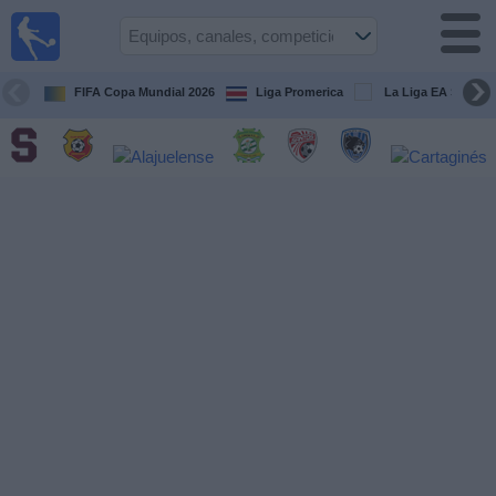
Fútbol
en Vivo
Costa
Rica
FIFA Copa Mundial 2026
Liga Promerica
La Liga EA Sports
Guía de
Partidos
Televisados
Próximos
Partidos
Equipos
Competiciones
Canales
TV