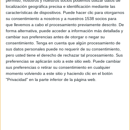
permiso, nosotros y nuestros socios podemos utilizar datos de
14:00
Primera B Argentina
localización geográfica precisa e identificación mediante las
características de dispositivos. Puede hacer clic para otorgarnos
Argentinos Quilmes
su consentimiento a nosotros y a nuestros 1538 socios para
Villa San Carlos
que llevemos a cabo el procesamiento previamente descrito. De
forma alternativa, puede acceder a información más detallada y
LPF Play
cambiar sus preferencias antes de otorgar o negar su
consentimiento.
Tenga en cuenta que algún procesamiento de
Martes, 25/8/2026
sus datos personales puede no requerir de su consentimiento,
14:00
pero usted tiene el derecho de rechazar tal procesamiento. Sus
Primera B Argentina
preferencias se aplicarán solo a este sitio web. Puede cambiar
Villa San Carlos
sus preferencias o retirar su consentimiento en cualquier
momento volviendo a este sitio y haciendo clic en el botón
Flandria
"Privacidad" en la parte inferior de la página web.
LPF Play
Más días
DATOS ESTADÍSTICOS DEL EQUIPO VILLA SAN CARLOS
EN TELEVISIÓN EN COSTA RICA