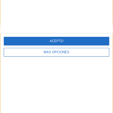
Defensores Unidos
3 (9,38%)
San Martín Burzaco
2 (6,25%)
Dock Sud
2 (6,25%)
CSD Liniers
2 (6,25%)
Ituzaingó
2 (6,25%)
Ver ranking completo
ACEPTO
RANKING POR COMPETICIONES
MÁS OPCIONES
Primera B Argentina
32 (100%)
Ver ranking completo
Nº DE PARTIDOS POR DÍA DE LA SEMANA
LUNES
MARTES
MIÉRCOLES
JUEVES
VIERNES
1
5
-
-
4
3,12%
15,62%
- %
- %
12,5%
SÁBADO
DOMINGO