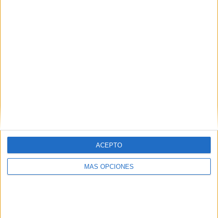
RANKING POR EQUIPOS
Trujillanos
6 (16,67%)
Ureña SC
5 (13,89%)
Academia Rey
5 (13,89%)
Puerto Cabello B
4 (11,11%)
Real Frontera
4 (11,11%)
Ver ranking completo
RANKING POR COMPETICIONES
Liga Futve 2
36 (100%)
ACEPTO
Ver ranking completo
MÁS OPCIONES
Nº DE PARTIDOS POR DÍA DE LA SEMANA
LUNES
MARTES
MIÉRCOLES
JUEVES
VIERNES
-
-
2
1
1