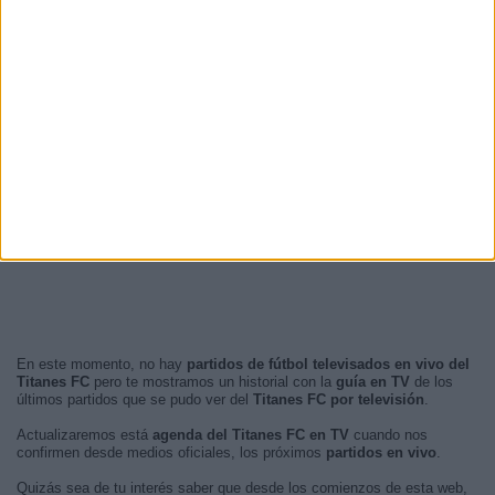
En este momento, no hay
partidos de fútbol televisados en vivo del
Titanes FC
pero te mostramos un historial con la
guía en TV
de los
últimos partidos que se pudo ver del
Titanes FC por televisión
.
Actualizaremos está
agenda del Titanes FC en TV
cuando nos
confirmen desde medios oficiales, los próximos
partidos en vivo
.
Quizás sea de tu interés saber que desde los comienzos de esta web,