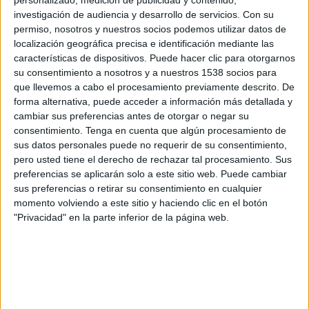
Titanes FC
investigación de audiencia y desarrollo de servicios.
Con su
FIFA+
permiso, nosotros y nuestros socios podemos utilizar datos de
localización geográfica precisa e identificación mediante las
características de dispositivos. Puede hacer clic para otorgarnos
Sábado, 8/11/2025
su consentimiento a nosotros y a nuestros 1538 socios para
12:00
Liga Futve 2
que llevemos a cabo el procesamiento previamente descrito. De
forma alternativa, puede acceder a información más detallada y
Titanes FC
cambiar sus preferencias antes de otorgar o negar su
Trujillanos
consentimiento.
Tenga en cuenta que algún procesamiento de
FIFA+
sus datos personales puede no requerir de su consentimiento,
pero usted tiene el derecho de rechazar tal procesamiento. Sus
preferencias se aplicarán solo a este sitio web. Puede cambiar
Domingo, 2/11/2025
sus preferencias o retirar su consentimiento en cualquier
12:30
Liga Futve 2
momento volviendo a este sitio y haciendo clic en el botón
"Privacidad" en la parte inferior de la página web.
Deportivo Miranda
Titanes FC
FIFA+
Más días