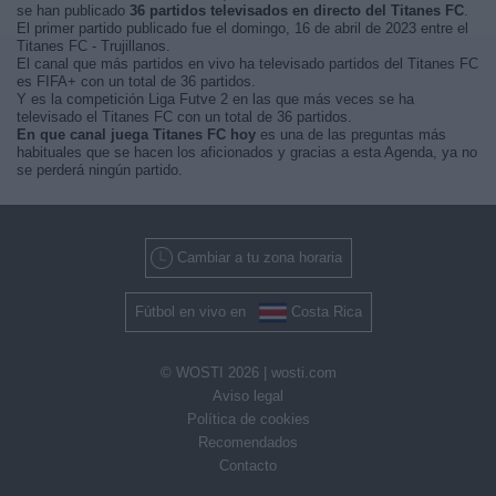
se han publicado
36 partidos televisados en directo del Titanes FC
.
El primer partido publicado fue el domingo, 16 de abril de 2023 entre el
Titanes FC - Trujillanos.
El canal que más partidos en vivo ha televisado partidos del Titanes FC
es FIFA+ con un total de 36 partidos.
Y es la competición Liga Futve 2 en las que más veces se ha
televisado el Titanes FC con un total de 36 partidos.
En que canal juega Titanes FC hoy
es una de las preguntas más
habituales que se hacen los aficionados y gracias a esta Agenda, ya no
se perderá ningún partido.
Cambiar a tu zona horaria
Fútbol en vivo en
Costa Rica
© WOSTI 2026 |
wosti.com
Aviso legal
Política de cookies
Recomendados
Contacto