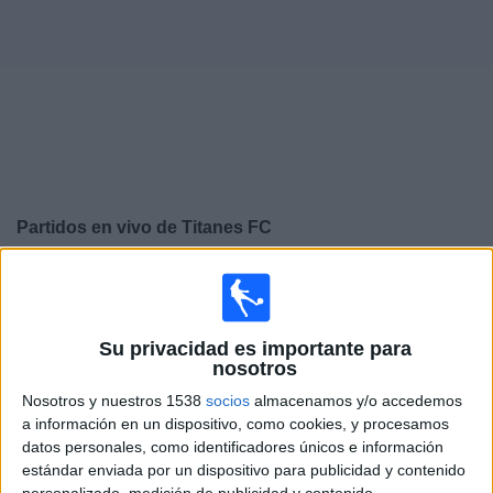
Otros
Deportes
Noticias
Widget
Partidos en vivo de
Titanes FC
×
Titanes FC: Actualmente no hay ningún partido en vivo
por TV. Puedes consultar el historial de partidos
emitidos anteriormente.
Su privacidad es importante para
nosotros
Domingo, 16/11/2025
Nosotros y nuestros 1538
socios
almacenamos y/o accedemos
a información en un dispositivo, como cookies, y procesamos
12:00
Liga Futve 2
datos personales, como identificadores únicos e información
estándar enviada por un dispositivo para publicidad y contenido
Trujillanos
personalizado, medición de publicidad y contenido,