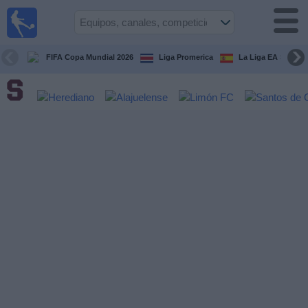
Fútbol
en Vivo
Costa
Rica
FIFA Copa Mundial 2026
Liga Promerica
La Liga EA Sports
Guía de
Partidos
Televisados
Próximos
Partidos
Equipos
Competiciones
Canales
TV