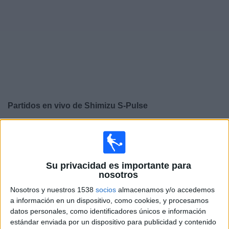
Otros
Deportes
Noticias
Widget
Partidos en vivo de
Shimizu S-Pulse
×
Shimizu S-Pulse: Actualmente no hay ningún partido en
vivo por TV. Puedes consultar el historial de partidos
emitidos anteriormente.
Su privacidad es importante para
nosotros
Domingo, 24/5/2026
Nosotros y nuestros 1538
socios
almacenamos y/o accedemos
02:00
J1 League
a información en un dispositivo, como cookies, y procesamos
datos personales, como identificadores únicos e información
Shimizu S-Pulse
estándar enviada por un dispositivo para publicidad y contenido