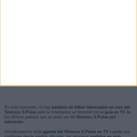
En este momento, no hay
partidos de fútbol televisados en vivo del
Shimizu S-Pulse
pero te mostramos un historial con la
guía en TV
de
los últimos partidos que se pudo ver del
Shimizu S-Pulse por
televisión
.
Actualizaremos está
agenda del Shimizu S-Pulse en TV
cuando nos
confirmen desde medios oficiales, los próximos
partidos en vivo
.