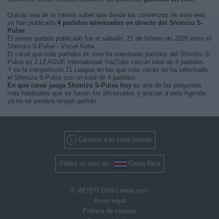
Quizás sea de tu interés saber que desde los comienzos de esta web,
se han publicado
4 partidos televisados en directo del Shimizu S-
Pulse
.
El primer partido publicado fue el sábado, 21 de febrero de 2026 entre el
Shimizu S-Pulse - Vissel Kobe.
El canal que más partidos en vivo ha televisado partidos del Shimizu S-
Pulse es J.LEAGUE International YouTube con un total de 4 partidos.
Y es la competición J1 League en las que más veces se ha televisado
el Shimizu S-Pulse con un total de 4 partidos.
En que canal juega Shimizu S-Pulse hoy
es una de las preguntas
más habituales que se hacen los aficionados y gracias a esta Agenda,
ya no se perderá ningún partido.
Cambiar a tu zona horaria
Fútbol en vivo en
Costa Rica
© WOSTI 2026 |
wosti.com
Aviso legal
Política de cookies