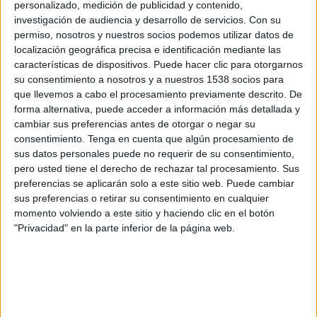
personalizado, medición de publicidad y contenido,
Gamba Osaka
investigación de audiencia y desarrollo de servicios.
Con su
J.LEAGUE International YouTube
permiso, nosotros y nuestros socios podemos utilizar datos de
localización geográfica precisa e identificación mediante las
Martes, 5/5/2026
características de dispositivos. Puede hacer clic para otorgarnos
su consentimiento a nosotros y a nuestros 1538 socios para
22:00
J1 League
que llevemos a cabo el procesamiento previamente descrito. De
forma alternativa, puede acceder a información más detallada y
Shimizu S-Pulse
cambiar sus preferencias antes de otorgar o negar su
Cerezo Osaka
consentimiento.
Tenga en cuenta que algún procesamiento de
J.LEAGUE International YouTube
sus datos personales puede no requerir de su consentimiento,
pero usted tiene el derecho de rechazar tal procesamiento. Sus
Miércoles, 1/4/2026
preferencias se aplicarán solo a este sitio web. Puede cambiar
sus preferencias o retirar su consentimiento en cualquier
04:00
J1 League
momento volviendo a este sitio y haciendo clic en el botón
"Privacidad" en la parte inferior de la página web.
Vissel Kobe
Shimizu S-Pulse
J.LEAGUE International YouTube
Más días