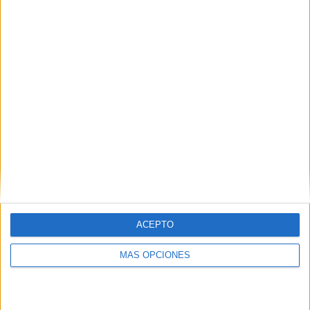
COMPETICIONES
VS Vissel Kobe
RIVALES
RANKING POR EQUIPOS
Vissel Kobe
4 (36,36%)
Gamba Osaka
2 (18,18%)
Urawa Red Diamonds
1 (9,09%)
FC Tokyo
1 (9,09%)
Kyoto Sanga
1 (9,09%)
Ver ranking completo
RANKING POR COMPETICIONES
J1 League
11 (100%)
ACEPTO
Ver ranking completo
MÁS OPCIONES
Nº DE PARTIDOS POR DÍA DE LA SEMANA
LUNES
MARTES
MIÉRCOLES
JUEVES
VIERNES