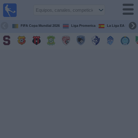
Fútbol
en Vivo
Costa
Rica
FIFA Copa Mundial 2026
Liga Promerica
La Liga EA Sports
Guía de
Partidos
Televisados
Próximos
Partidos
Equipos
Competiciones
Canales
TV