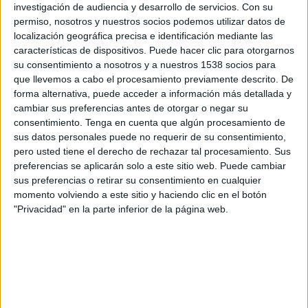
São Paulo Feminino
investigación de audiencia y desarrollo de servicios.
Con su
permiso, nosotros y nuestros socios podemos utilizar datos de
Azteca Deportes Network
localización geográfica precisa e identificación mediante las
características de dispositivos. Puede hacer clic para otorgarnos
Lunes, 6/10/2025
su consentimiento a nosotros y a nuestros 1538 socios para
que llevemos a cabo el procesamiento previamente descrito. De
17:00
Copa Libertadores Femenina
forma alternativa, puede acceder a información más detallada y
São Paulo Feminino
cambiar sus preferencias antes de otorgar o negar su
consentimiento.
Tenga en cuenta que algún procesamiento de
Colo Colo Femenino
sus datos personales puede no requerir de su consentimiento,
Azteca Deportes Network
pero usted tiene el derecho de rechazar tal procesamiento. Sus
preferencias se aplicarán solo a este sitio web. Puede cambiar
Domingo, 31/8/2025
sus preferencias o retirar su consentimiento en cualquier
momento volviendo a este sitio y haciendo clic en el botón
07:30
Brasileirão Feminino A1
"Privacidad" en la parte inferior de la página web.
Corinthians Femenino
São Paulo Feminino
Globo Internacional
DATOS ESTADÍSTICOS DEL EQUIPO SÃO PAULO FEMININO