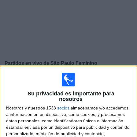
Otros
Deportes
Noticias
Widget
Partidos en vivo de
São Paulo Feminino
×
São Paulo Feminino: Actualmente no hay ningún partido
en vivo por TV. Puedes consultar el historial de partidos
emitidos anteriormente.
Su privacidad es importante para
nosotros
Nosotros y nuestros 1538
socios
almacenamos y/o accedemos
Domingo, 12/10/2025
a información en un dispositivo, como cookies, y procesamos
17:00
Copa Libertadores Femenina
datos personales, como identificadores únicos e información
estándar enviada por un dispositivo para publicidad y contenido
Deportivo Cali Femenino
personalizado, medición de publicidad y contenido,