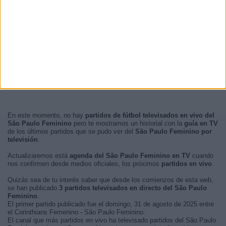
En este momento, no hay
partidos de fútbol televisados en vivo del
São Paulo Feminino
pero te mostramos un historial con la
guía en TV
de los últimos partidos que se pudo ver del
São Paulo Feminino por
televisión
.
Actualizaremos está
agenda del São Paulo Feminino en TV
cuando
nos confirmen desde medios oficiales, los próximos
partidos en vivo
.
Quizás sea de tu interés saber que desde los comienzos de esta web,
se han publicado
3 partidos televisados en directo del São Paulo
Feminino
.
El primer partido publicado fue el domingo, 31 de agosto de 2025 entre
el Corinthians Femenino - São Paulo Feminino.
El canal que más partidos en vivo ha televisado partidos del São Paulo