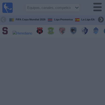
Fútbol
en Vivo
Costa
Rica
FIFA Copa Mundial 2026
Liga Promerica
La Liga EA Sports
Guía de
Partidos
Televisados
Próximos
Partidos
Equipos
Competiciones
Canales
TV