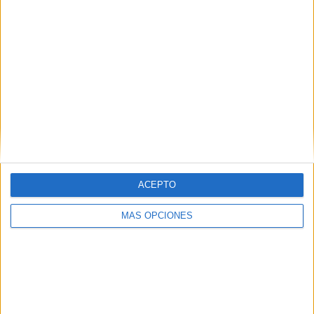
RANKING POR EQUIPOS
Corinthians Femenino
1 (33,33%)
Deportivo Cali Femenino
1 (33,33%)
Colo Colo Femenino
1 (33,33%)
Ver ranking completo
RANKING POR COMPETICIONES
Copa Libertadores Femenina
2 (66,67%)
Brasileirão Feminino A1
1 (33,33%)
ACEPTO
Ver ranking completo
MÁS OPCIONES
Nº DE PARTIDOS POR DÍA DE LA SEMANA
LUNES
MARTES
MIÉRCOLES
JUEVES
VIERNES
1
-
-
-
-
33,33%
- %
- %
- %
- %