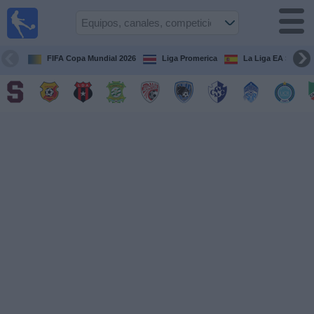
Fútbol
en Vivo
Costa
Rica
FIFA Copa Mundial 2026
Liga Promerica
La Liga EA Sports
Guía de
Partidos
Televisados
Próximos
Partidos
Equipos
Competiciones
Canales
TV