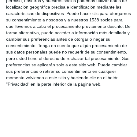
permiso, nosotros y nuestros socios podemos utilizar datos de
14:00
Primera B Argentina
localización geográfica precisa e identificación mediante las
características de dispositivos. Puede hacer clic para otorgarnos
San Martín Burzaco
su consentimiento a nosotros y a nuestros 1538 socios para
Comunicaciones
que llevemos a cabo el procesamiento previamente descrito. De
forma alternativa, puede acceder a información más detallada y
LPF Play
cambiar sus preferencias antes de otorgar o negar su
consentimiento.
Tenga en cuenta que algún procesamiento de
Sábado, 22/8/2026
sus datos personales puede no requerir de su consentimiento,
14:00
Primera B Argentina
pero usted tiene el derecho de rechazar tal procesamiento. Sus
preferencias se aplicarán solo a este sitio web. Puede cambiar
Defensores Unidos
sus preferencias o retirar su consentimiento en cualquier
momento volviendo a este sitio y haciendo clic en el botón
San Martín Burzaco
"Privacidad" en la parte inferior de la página web.
LPF Play
Más días
DATOS ESTADÍSTICOS DEL EQUIPO SAN MARTÍN
BURZACO EN TELEVISIÓN EN COSTA RICA