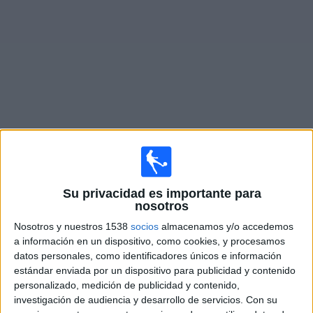
Otros
Deportes
Noticias
Widget
Partidos en vivo de
San Martín Burzaco
Mañana domingo, 9/8/2026
Su privacidad es importante para
12:00
Primera B Argentina
nosotros
Dock Sud
Nosotros y nuestros 1538
socios
almacenamos y/o accedemos
a información en un dispositivo, como cookies, y procesamos
San Martín Burzaco
datos personales, como identificadores únicos e información
LPF Play
estándar enviada por un dispositivo para publicidad y contenido
personalizado, medición de publicidad y contenido,
Sábado, 15/8/2026
investigación de audiencia y desarrollo de servicios.
Con su