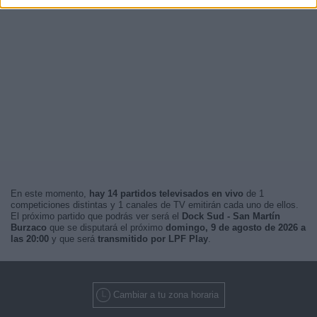
En este momento,
hay 14 partidos televisados en vivo
de 1
competiciones distintas y 1 canales de TV emitirán cada uno de ellos.
El próximo partido que podrás ver será el
Dock Sud - San Martín
Burzaco
que se disputará el próximo
domingo, 9 de agosto de 2026 a
las 20:00
y que será
transmitido por LPF Play
.
Cambiar a tu zona horaria