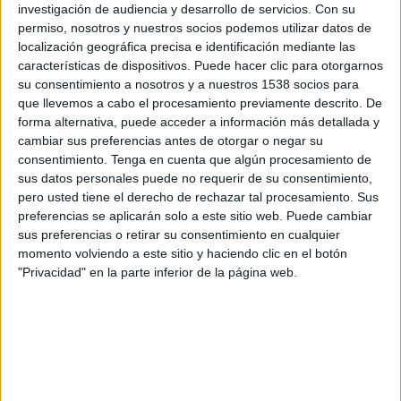
Paysandu
investigación de audiencia y desarrollo de servicios.
Con su
Internacional
permiso, nosotros y nuestros socios podemos utilizar datos de
localización geográfica precisa e identificación mediante las
GolTV
características de dispositivos. Puede hacer clic para otorgarnos
su consentimiento a nosotros y a nuestros 1538 socios para
Jueves, 23/5/2019
que llevemos a cabo el procesamiento previamente descrito. De
forma alternativa, puede acceder a información más detallada y
17:00
Copa do Brasil
cambiar sus preferencias antes de otorgar o negar su
1/8 de final
consentimiento.
Tenga en cuenta que algún procesamiento de
sus datos personales puede no requerir de su consentimiento,
Internacional
pero usted tiene el derecho de rechazar tal procesamiento. Sus
Paysandu
preferencias se aplicarán solo a este sitio web. Puede cambiar
GolTV
sus preferencias o retirar su consentimiento en cualquier
momento volviendo a este sitio y haciendo clic en el botón
Miércoles, 26/4/2017
"Privacidad" en la parte inferior de la página web.
16:30
Copa do Brasil
1/8 de final
Santos
Paysandu
ESPN 3