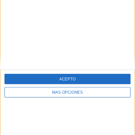
Internacional
RANKING POR EQUIPOS
Internacional
2 (50%)
Bahía
1 (25%)
Santos
1 (25%)
Ver ranking completo
RANKING POR COMPETICIONES
Copa do Brasil
4 (100%)
ACEPTO
Ver ranking completo
MÁS OPCIONES
Nº DE PARTIDOS POR DÍA DE LA SEMANA
LUNES
MARTES
MIÉRCOLES
JUEVES
VIERNES
-
-
3
1
-
- %
- %
75%
25%
- %