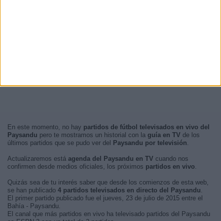
En este momento, no hay
partidos de fútbol televisados en vivo del
Paysandu
pero te mostramos un historial con la
guía en TV
de los
últimos partidos que se pudo ver del
Paysandu por televisión
.
Actualizaremos está
agenda del Paysandu en TV
cuando nos
confirmen desde medios oficiales, los próximos
partidos en vivo
.
Quizás sea de tu interés saber que desde los comienzos de esta web,
se han publicado
4 partidos televisados en directo del Paysandu
.
El primer partido publicado fue el jueves, 23 de julio de 2015 entre el
Bahía - Paysandu.
El canal que más partidos en vivo ha televisado partidos del Paysandu