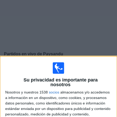
Otros
Deportes
Noticias
Widget
Partidos en vivo de
Paysandu
×
Paysandu: Actualmente no hay ningún partido en vivo
por TV. Puedes consultar el historial de partidos
emitidos anteriormente.
Su privacidad es importante para
nosotros
Nosotros y nuestros 1538
socios
almacenamos y/o accedemos
Miércoles, 29/5/2019
a información en un dispositivo, como cookies, y procesamos
16:15
Copa do Brasil
datos personales, como identificadores únicos e información
1/8 de final
estándar enviada por un dispositivo para publicidad y contenido
personalizado, medición de publicidad y contenido,