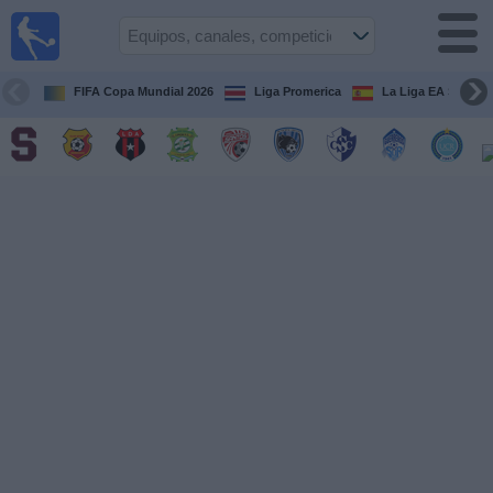
Fútbol
en Vivo
Costa
Rica
FIFA Copa Mundial 2026
Liga Promerica
La Liga EA Sports
Guía de
Partidos
Televisados
Próximos
Partidos
Equipos
Competiciones
Canales
TV