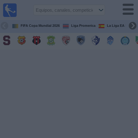
Fútbol
en Vivo
Costa
Rica
FIFA Copa Mundial 2026
Liga Promerica
La Liga EA Sports
Guía de
Partidos
Televisados
Próximos
Partidos
Equipos
Competiciones
Canales
TV