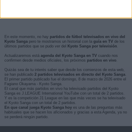
En este momento, no hay
partidos de fútbol televisados en vivo del
Kyoto Sanga
pero te mostramos un historial con la
guía en TV
de los
últimos partidos que se pudo ver del
Kyoto Sanga por televisión
.
Actualizaremos está
agenda del Kyoto Sanga en TV
cuando nos
confirmen desde medios oficiales, los próximos
partidos en vivo
.
Quizás sea de tu interés saber que desde los comienzos de esta web,
se han publicado
2 partidos televisados en directo del Kyoto Sanga
.
El primer partido publicado fue el domingo, 8 de marzo de 2026 entre el
Fagiano Okayama - Kyoto Sanga.
El canal que más partidos en vivo ha televisado partidos del Kyoto
Sanga es J.LEAGUE International YouTube con un total de 2 partidos.
Y es la competición J1 League en las que más veces se ha televisado
el Kyoto Sanga con un total de 2 partidos.
En que canal juega Kyoto Sanga hoy
es una de las preguntas más
habituales que se hacen los aficionados y gracias a esta Agenda, ya no
se perderá ningún partido.