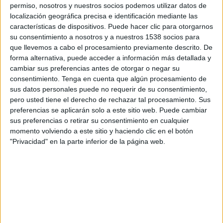
Kyoto Sanga
permiso, nosotros y nuestros socios podemos utilizar datos de
localización geográfica precisa e identificación mediante las
J.LEAGUE International YouTube
características de dispositivos. Puede hacer clic para otorgarnos
su consentimiento a nosotros y a nuestros 1538 socios para
Sábado, 7/3/2026
que llevemos a cabo el procesamiento previamente descrito. De
forma alternativa, puede acceder a información más detallada y
20:55
J1 League
cambiar sus preferencias antes de otorgar o negar su
Fagiano Okayama
consentimiento.
Tenga en cuenta que algún procesamiento de
sus datos personales puede no requerir de su consentimiento,
Kyoto Sanga
pero usted tiene el derecho de rechazar tal procesamiento. Sus
J.LEAGUE International YouTube
preferencias se aplicarán solo a este sitio web. Puede cambiar
sus preferencias o retirar su consentimiento en cualquier
momento volviendo a este sitio y haciendo clic en el botón
DATOS ESTADÍSTICOS DEL EQUIPO KYOTO SANGA EN
"Privacidad" en la parte inferior de la página web.
TELEVISIÓN EN COSTA RICA
A fecha de hoy
7/8/2026
y desde que esta web recoge los datos
estadísticos de cuándo y dónde se transmiten los partidos de
Fútbol
del
equipo
Kyoto Sanga
en
Costa Rica
, que fue el
1/4/2023
, podemos dar
los siguientes datos: