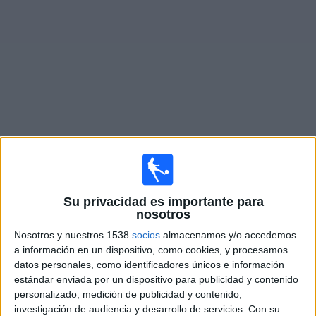
Otros
Deportes
Noticias
Widget
Partidos en vivo de
Kyoto Sanga
×
Kyoto Sanga: Actualmente no hay ningún partido en
vivo por TV. Puedes consultar el historial de partidos
Su privacidad es importante para
emitidos anteriormente.
nosotros
Nosotros y nuestros 1538
socios
almacenamos y/o accedemos
a información en un dispositivo, como cookies, y procesamos
Miércoles, 13/5/2026
datos personales, como identificadores únicos e información
04:00
J1 League
estándar enviada por un dispositivo para publicidad y contenido
personalizado, medición de publicidad y contenido,
Vissel Kobe
investigación de audiencia y desarrollo de servicios.
Con su