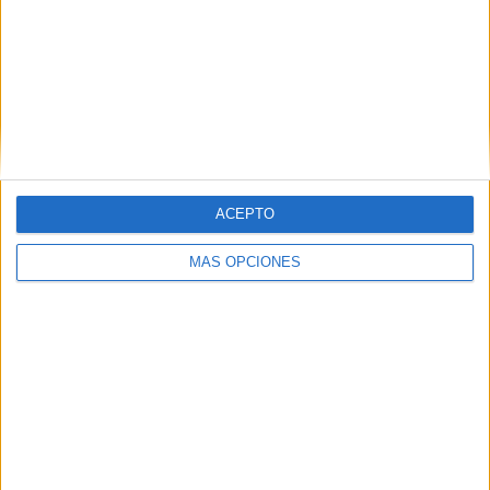
RANKING POR COMPETICIONES
J1 League
22 (95,65%)
Copa del Emperador
1 (4,35%)
Ver ranking completo
Nº DE PARTIDOS POR DÍA DE LA SEMANA
ACEPTO
LUNES
MARTES
MIÉRCOLES
JUEVES
VIERNES
-
2
3
-
6
MÁS OPCIONES
- %
8,7%
13,04%
- %
26,09%
SÁBADO
DOMINGO
10
2
43,48%
8,7%
Nº DE PARTIDOS POR MES
ENERO
FEBRERO
MARZO
ABRIL
MAYO
JUNIO
JULIO