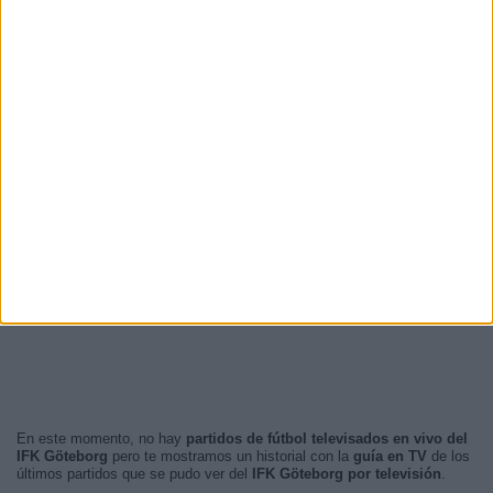
En este momento, no hay
partidos de fútbol televisados en vivo del
IFK Göteborg
pero te mostramos un historial con la
guía en TV
de los
últimos partidos que se pudo ver del
IFK Göteborg por televisión
.