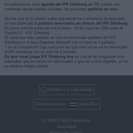
Actualizaremos está
agenda del IFK Göteborg en TV
cuando nos
confirmen desde medios oficiales, los próximos
partidos en vivo
.
Quizás sea de tu interés saber que desde los comienzos de esta web,
se han publicado
6 partidos televisados en directo del IFK Göteborg
.
El primer partido publicado fue el lunes, 18 de mayo de 2026 entre el
Örgryte IS - IFK Göteborg.
El canal que más partidos en vivo ha televisado partidos del IFK
Göteborg es Azteca Deportes Network con un total de 4 partidos.
Y es la competición Liga sueca en las que más veces se ha televisado
el IFK Göteborg con un total de 4 partidos.
En que canal juega IFK Göteborg hoy
es una de las preguntas más
habituales que se hacen los aficionados y gracias a esta Agenda, ya no
se perderá ningún partido.
Cambiar a tu zona horaria
Fútbol en vivo en
Costa Rica
© WOSTI 2026 |
wosti.com
Aviso legal
Política de cookies