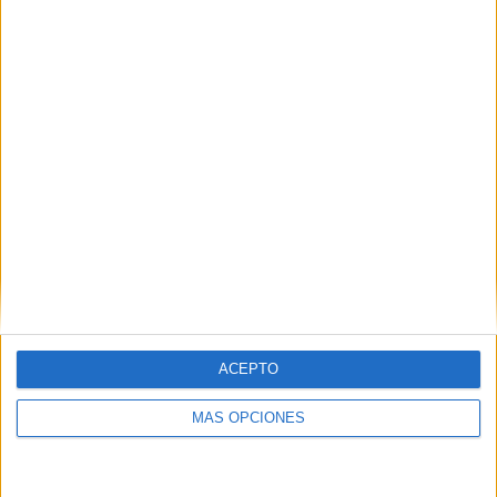
45,45%
TOTAL
MÁXIMO
TOTAL
2
2
8
COMPETICIONES
VS Hammarby
RIVALES
RANKING POR EQUIPOS
Hammarby
2 (18,18%)
AIK Fotboll
2 (18,18%)
Malmö FF
2 (18,18%)
Örgryte IS
1 (9,09%)
IK Sirius FK
1 (9,09%)
Ver ranking completo
ACEPTO
RANKING POR COMPETICIONES
MÁS OPCIONES
Liga sueca
9 (81,82%)
Conference League
2 (18,18%)
Ver ranking completo