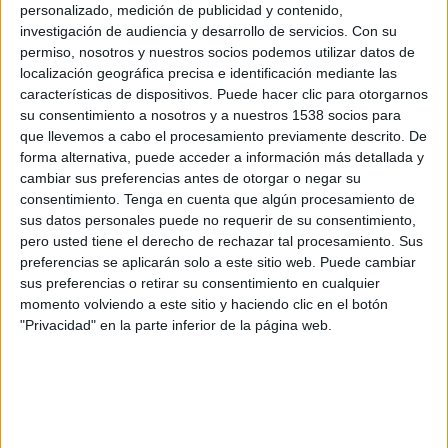
personalizado, medición de publicidad y contenido,
IFK Göteborg
investigación de audiencia y desarrollo de servicios.
Con su
Gent
permiso, nosotros y nuestros socios podemos utilizar datos de
OneFootball PPV
localización geográfica precisa e identificación mediante las
características de dispositivos. Puede hacer clic para otorgarnos
Domingo, 26/7/2026
su consentimiento a nosotros y a nuestros 1538 socios para
que llevemos a cabo el procesamiento previamente descrito. De
06:00
Liga sueca
forma alternativa, puede acceder a información más detallada y
cambiar sus preferencias antes de otorgar o negar su
consentimiento.
Tenga en cuenta que algún procesamiento de
IK Sirius FK
sus datos personales puede no requerir de su consentimiento,
pero usted tiene el derecho de rechazar tal procesamiento. Sus
IFK Göteborg
preferencias se aplicarán solo a este sitio web. Puede cambiar
Azteca Deportes Network
sus preferencias o retirar su consentimiento en cualquier
momento volviendo a este sitio y haciendo clic en el botón
Martes, 21/7/2026
"Privacidad" en la parte inferior de la página web.
11:00
Conference League
2ª Ronda Clasificación
IFK Göteborg
FC Levadia Tallinn