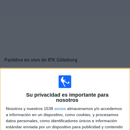
Otros
Deportes
Noticias
Widget
Partidos en vivo de
IFK Göteborg
×
IFK Göteborg: Actualmente no hay ningún partido en
vivo por TV. Puedes consultar el historial de partidos
emitidos anteriormente.
Su privacidad es importante para
nosotros
Jueves, 6/8/2026
Nosotros y nuestros 1538
socios
almacenamos y/o accedemos
11:00
Conference League
a información en un dispositivo, como cookies, y procesamos
3ª Ronda Clasificación
datos personales, como identificadores únicos e información
estándar enviada por un dispositivo para publicidad y contenido