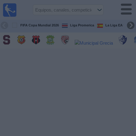
Fútbol
en Vivo
Costa
Rica
FIFA Copa Mundial 2026
Liga Promerica
La Liga EA Sports
Guía de
Partidos
Televisados
Próximos
Partidos
Equipos
Competiciones
Canales
TV