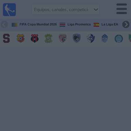
Fútbol
en Vivo
Costa
Rica
FIFA Copa Mundial 2026
Liga Promerica
La Liga EA Sports
Guía de
Partidos
Televisados
Próximos
Partidos
Equipos
Competiciones
Canales
TV