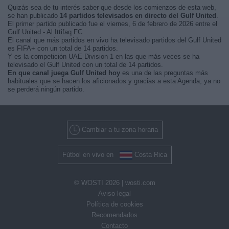
Quizás sea de tu interés saber que desde los comienzos de esta web,
se han publicado
14 partidos televisados en directo del Gulf United
.
El primer partido publicado fue el viernes, 6 de febrero de 2026 entre el
Gulf United - Al Ittifaq FC.
El canal que más partidos en vivo ha televisado partidos del Gulf United
es FIFA+ con un total de 14 partidos.
Y es la competición UAE Division 1 en las que más veces se ha
televisado el Gulf United con un total de 14 partidos.
En que canal juega Gulf United hoy
es una de las preguntas más
habituales que se hacen los aficionados y gracias a esta Agenda, ya no
se perderá ningún partido.
Cambiar a tu zona horaria
Fútbol en vivo en
Costa Rica
© WOSTI 2026 |
wosti.com
Aviso legal
Política de cookies
Recomendados
Contacto