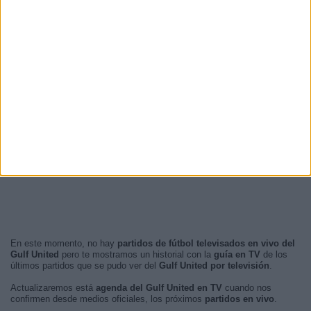
En este momento, no hay
partidos de fútbol televisados en vivo del
Gulf United
pero te mostramos un historial con la
guía en TV
de los
últimos partidos que se pudo ver del
Gulf United por televisión
.
Actualizaremos está
agenda del Gulf United en TV
cuando nos
confirmen desde medios oficiales, los próximos
partidos en vivo
.