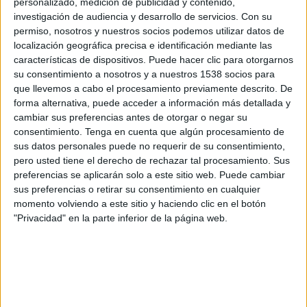
personalizado, medición de publicidad y contenido,
Al-Orooba FC
investigación de audiencia y desarrollo de servicios.
Con su
FIFA+
DAZN App Gratis (Ver gratis)
permiso, nosotros y nuestros socios podemos utilizar datos de
localización geográfica precisa e identificación mediante las
Viernes, 15/5/2026
características de dispositivos. Puede hacer clic para otorgarnos
su consentimiento a nosotros y a nuestros 1538 socios para
08:05
UAE Division 1
que llevemos a cabo el procesamiento previamente descrito. De
forma alternativa, puede acceder a información más detallada y
Al Arabi UAE
cambiar sus preferencias antes de otorgar o negar su
Gulf United
consentimiento.
Tenga en cuenta que algún procesamiento de
FIFA+
DAZN App Gratis (Ver gratis)
sus datos personales puede no requerir de su consentimiento,
pero usted tiene el derecho de rechazar tal procesamiento. Sus
preferencias se aplicarán solo a este sitio web. Puede cambiar
Domingo, 10/5/2026
sus preferencias o retirar su consentimiento en cualquier
08:05
UAE Division 1
momento volviendo a este sitio y haciendo clic en el botón
"Privacidad" en la parte inferior de la página web.
Gulf United
Masfout Club
FIFA+
DAZN App Gratis (Ver gratis)
Más días