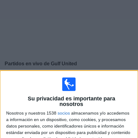
Otros
Deportes
Noticias
Widget
Partidos en vivo de
Gulf United
×
Gulf United: Actualmente no hay ningún partido en vivo
por TV. Puedes consultar el historial de partidos
emitidos anteriormente.
Su privacidad es importante para
nosotros
Viernes, 22/5/2026
Nosotros y nuestros 1538
socios
almacenamos y/o accedemos
a información en un dispositivo, como cookies, y procesamos
08:10
UAE Division 1
datos personales, como identificadores únicos e información
estándar enviada por un dispositivo para publicidad y contenido
Gulf United