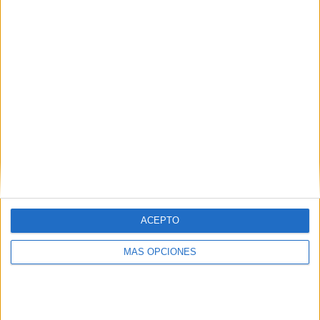
COMPETICIONES
VS Al Hamriya
RIVALES
RANKING POR EQUIPOS
Al Hamriya
2 (7,41%)
Dubai City FC
2 (7,41%)
Al Jazira Al Hamra
2 (7,41%)
Hatta Club
2 (7,41%)
Emirates Club
2 (7,41%)
Ver ranking completo
RANKING POR COMPETICIONES
UAE Division 1
27 (100%)
ACEPTO
Ver ranking completo
MÁS OPCIONES
Nº DE PARTIDOS POR DÍA DE LA SEMANA
LUNES
MARTES
MIÉRCOLES
JUEVES
VIERNES