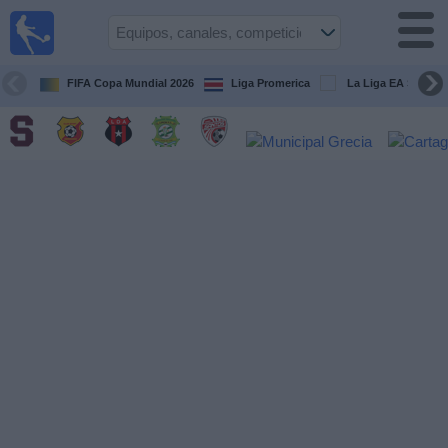
Fútbol
en Vivo
Costa
Rica
FIFA Copa Mundial 2026
Liga Promerica
La Liga EA Sports
Guía de
Partidos
Televisados
Próximos
Partidos
Equipos
Competiciones
Canales
TV