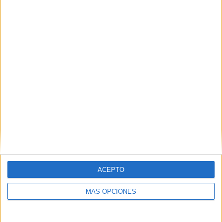
2
2
18
COMPETICIONES
VS Stade
RIVALES
Briochin
RANKING POR EQUIPOS
Stade Briochin
2 (5,88%)
Caen
2 (5,88%)
Aubagne FC
2 (5,88%)
Bourg en Bresse 01
2 (5,88%)
FC Fleury 91
2 (5,88%)
Ver ranking completo
RANKING POR COMPETICIONES
ACEPTO
Ligue 3
33 (97,06%)
Copa de Francia
1 (2,94%)
MÁS OPCIONES
Ver ranking completo