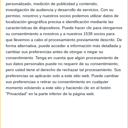
Stade Briochin
personalizado, medición de publicidad y contenido,
investigación de audiencia y desarrollo de servicios.
Con su
FIFA+
DAZN App Gratis (Ver gratis)
permiso, nosotros y nuestros socios podemos utilizar datos de
localización geográfica precisa e identificación mediante las
Sábado, 9/5/2026
características de dispositivos. Puede hacer clic para otorgarnos
11:30
su consentimiento a nosotros y a nuestros 1538 socios para
Ligue 3
que llevemos a cabo el procesamiento previamente descrito. De
FC Rouen
forma alternativa, puede acceder a información más detallada y
cambiar sus preferencias antes de otorgar o negar su
FC Versailles 78
consentimiento.
Tenga en cuenta que algún procesamiento de
FIFA+
DAZN App Gratis (Ver gratis)
sus datos personales puede no requerir de su consentimiento,
pero usted tiene el derecho de rechazar tal procesamiento. Sus
Viernes, 1/5/2026
preferencias se aplicarán solo a este sitio web. Puede cambiar
sus preferencias o retirar su consentimiento en cualquier
09:00
Ligue 3
momento volviendo a este sitio y haciendo clic en el botón
"Privacidad" en la parte inferior de la página web.
FC Versailles 78
US Orléans
FIFA+
DAZN App Gratis (Ver gratis)
Más días