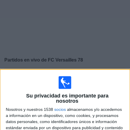
Otros
Deportes
Noticias
Widget
Partidos en vivo de
FC Versailles 78
×
FC Versailles 78: Actualmente no hay ningún partido en
vivo por TV. Puedes consultar el historial de partidos
emitidos anteriormente.
Su privacidad es importante para
nosotros
Viernes, 15/5/2026
Nosotros y nuestros 1538
socios
almacenamos y/o accedemos
11:30
Ligue 3
a información en un dispositivo, como cookies, y procesamos
datos personales, como identificadores únicos e información
FC Versailles 78
estándar enviada por un dispositivo para publicidad y contenido