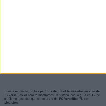
En este momento, no hay
partidos de fútbol televisados en vivo del
FC Versailles 78
pero te mostramos un historial con la
guía en TV
de
los últimos partidos que se pudo ver del
FC Versailles 78 por
televisión
.