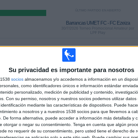
ÚLTIMO PARTIDO EN ABIERTO
Barrancas UMET FC - FC Ezeiza
30/7/2026 Torneo Promocional Amateur por
LPF Play
PARTIDOS
DÍAS
TOTAL
0
9
1
Su privacidad es importante para nosotros
CONSECUTIVOS
SIN PARTIDO
CANALES TV
DE PAGO
GRATUÍTO
s 1538
socios
almacenamos y/o accedemos a información en un disposit
sonales, como identificadores únicos e información estándar enviada 
ntenido personalizado, medición de publicidad y contenido, investigaci
TOTAL
MÁXIMO
TOTAL
1
3
3
os.
Con su permiso, nosotros y nuestros socios podemos utilizar datos 
identificación mediante las características de dispositivos. Puede hacer
COMPETICIONES
VS Barrancas
RIVALES
ntimiento a nosotros y a nuestros 1538 socios para que llevemos a ca
UMET FC
. De forma alternativa, puede acceder a información más detallada y 
e otorgar o negar su consentimiento.
Tenga en cuenta que algún proc
RANKING POR COMPETICIONES
de no requerir de su consentimiento, pero usted tiene el derecho de r
referencias se aplicarán solo a este sitio web. Puede cambiar sus pref