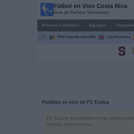
Fútbol en Vivo Costa Rica
Fútbol
Guía de Partidos Televisados
en Vivo
Costa
Próximos Partidos
Equipos
Competi
Rica
Guía de
FIFA Copa Mundial 2026
Liga Promerica
Partidos
Televisados
Próximos
Partidos
Equipos
Competiciones
Partidos en vivo de
FC Ezeiza
Canales
FC Ezeiza: Actualmente no hay ningún partido
TV
emitidos anteriormente.