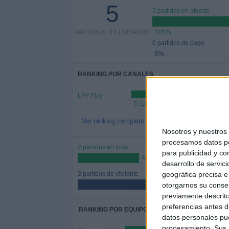
5
5 partidos en abierto
PARTIDOS TELEVISADOS
100%
0 partidos de pago
0%
RANKING POR CANALES
LPF Play
5 (100%)
Ver ranking completo
Nosotros y nuestro
procesamos datos per
2 partidos en local
para publicidad y co
40%
desarrollo de servici
geográfica precisa e 
3 partidos de visitante
otorgarnos su conse
60%
previamente descrito
preferencias antes d
RANKING POR EQUIPOS
datos personales pue
procesamiento. Sus p