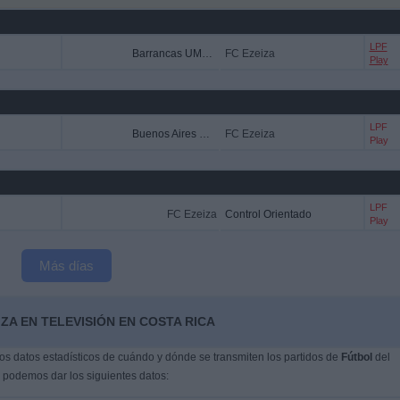
LPF
Barrancas UMET FC
FC Ezeiza
Play
LPF
Buenos Aires City FC
FC Ezeiza
Play
LPF
FC Ezeiza
Control Orientado
Play
Más días
ZA EN TELEVISIÓN EN COSTA RICA
s datos estadísticos de cuándo y dónde se transmiten los partidos de
Fútbol
del
, podemos dar los siguientes datos: