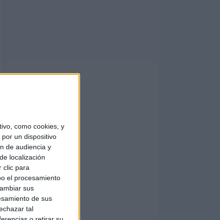
ivo, como cookies, y
por un dispositivo
ón de audiencia y
de localización
 clic para
bo el procesamiento
cambiar sus
esamiento de sus
echazar tal
erencias o retirar su