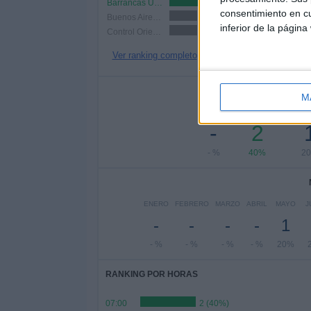
Barrancas UMET FC
3 (60%)
consentimiento en cu
Buenos Aires City FC
1 (20%)
inferior de la página
Control Orientado
1 (20%)
Ver ranking completo
Nº DE 
M
LUNES
MARTES
MIÉR
-
2
- %
40%
2
ENERO
FEBRERO
MARZO
ABRIL
MAYO
J
-
-
-
-
1
- %
- %
- %
- %
20%
RANKING POR HORAS
07:00
2 (40%)