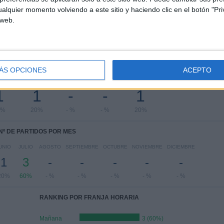
Torneo Promocional Amateur
5 (100%)
alquier momento volviendo a este sitio y haciendo clic en el botón "Pri
Ver ranking completo
 web.
PARTIDOS POR DÍA DE LA SEMANA
ÁS OPCIONES
ACEPTO
COLES
JUEVES
VIERNES
SÁBADO
DOMINGO
1
1
-
-
1
0%
20%
- %
- %
20%
Nº DE PARTIDOS POR MES
UNIO
JULIO
AGOSTO
SEPTIEMBRE
OCTUBRE
NOVIEMBRE
DICIEMBRE
1
3
-
-
-
-
-
20%
60%
- %
- %
- %
- %
- %
RANKING POR FRANJA HORARIA
Mañana
3 (60%)