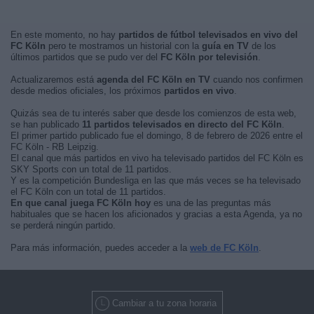
En este momento, no hay
partidos de fútbol televisados en vivo del
FC Köln
pero te mostramos un historial con la
guía en TV
de los
últimos partidos que se pudo ver del
FC Köln por televisión
.
Actualizaremos está
agenda del FC Köln en TV
cuando nos confirmen
desde medios oficiales, los próximos
partidos en vivo
.
Quizás sea de tu interés saber que desde los comienzos de esta web,
se han publicado
11 partidos televisados en directo del FC Köln
.
El primer partido publicado fue el domingo, 8 de febrero de 2026 entre el
FC Köln - RB Leipzig.
El canal que más partidos en vivo ha televisado partidos del FC Köln es
SKY Sports con un total de 11 partidos.
Y es la competición Bundesliga en las que más veces se ha televisado
el FC Köln con un total de 11 partidos.
En que canal juega FC Köln hoy
es una de las preguntas más
habituales que se hacen los aficionados y gracias a esta Agenda, ya no
se perderá ningún partido.
Para más información, puedes acceder a la
web de FC Köln
.
Cambiar a tu zona horaria