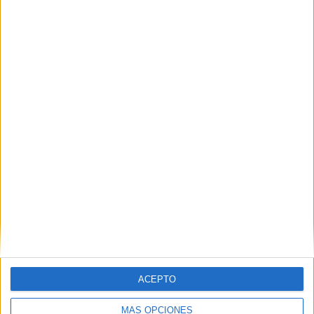
TOTAL
MÁXIMO
TOTAL
6
20
41
COMPETICIONES
VS FC Bayern
RIVALES
RANKING POR EQUIPOS
FC Bayern
20 (7,19%)
Eintracht Frankfurt
16 (5,76%)
VfL Wolfsburg
16 (5,76%)
Mainz 05
15 (5,4%)
Borussia Dortmund
15 (5,4%)
Ver ranking completo
RANKING POR COMPETICIONES
Bundesliga
245 (88,13%)
Copa de Alemania
12 (4,32%)
ACEPTO
2. Bundesliga
12 (4,32%)
Conference League
6 (2,16%)
MÁS OPCIONES