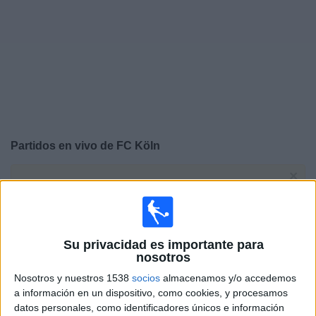
Otros
Deportes
Noticias
Widget
Partidos en vivo de
FC Köln
×
FC Köln: Actualmente no hay ningún partido en vivo por
TV. Puedes consultar el historial de partidos emitidos
anteriormente.
Su privacidad es importante para
Sábado, 16/5/2026
nosotros
07:30
Bundesliga
Nosotros y nuestros 1538
socios
almacenamos y/o accedemos
a información en un dispositivo, como cookies, y procesamos
FC Bayern
datos personales, como identificadores únicos e información