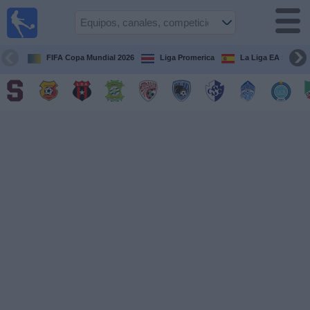
Fútbol
en Vivo
Costa
Rica
FIFA Copa Mundial 2026
Liga Promerica
La Liga EA Sports
Guía de
Partidos
Televisados
Próximos
Partidos
Equipos
Competiciones
Canales
TV