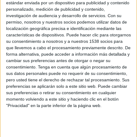
estándar enviada por un dispositivo para publicidad y contenido
FC Köln
personalizado, medición de publicidad y contenido,
SKY Sports (504-546)
investigación de audiencia y desarrollo de servicios.
Con su
permiso, nosotros y nuestros socios podemos utilizar datos de
Domingo, 10/5/2026
localización geográfica precisa e identificación mediante las
características de dispositivos. Puede hacer clic para otorgarnos
09:30
Bundesliga
su consentimiento a nosotros y a nuestros 1538 socios para
que llevemos a cabo el procesamiento previamente descrito. De
FC Köln
forma alternativa, puede acceder a información más detallada y
Heidenheim
cambiar sus preferencias antes de otorgar o negar su
SKY Sports (504-546)
consentimiento.
Tenga en cuenta que algún procesamiento de
sus datos personales puede no requerir de su consentimiento,
Viernes, 17/4/2026
pero usted tiene el derecho de rechazar tal procesamiento. Sus
preferencias se aplicarán solo a este sitio web. Puede cambiar
12:30
Bundesliga
sus preferencias o retirar su consentimiento en cualquier
momento volviendo a este sitio y haciendo clic en el botón
St. Pauli
"Privacidad" en la parte inferior de la página web.
FC Köln
SKY Sports (504-546)
Más días