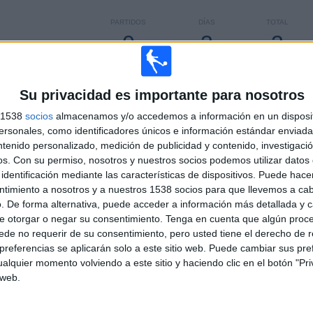
PARTIDOS
DÍAS
TOTAL
0
3
3
CONSECUTIVOS
SIN PARTIDO
CANALES TV
DE PAGO
GRATUÍTO
Su privacidad es importante para nosotros
s 1538
socios
almacenamos y/o accedemos a información en un disposit
TOTAL
MÁXIMO
TOTAL
sonales, como identificadores únicos e información estándar enviada 
2
3
30
ntenido personalizado, medición de publicidad y contenido, investigaci
os.
Con su permiso, nosotros y nuestros socios podemos utilizar datos 
COMPETICIONES
VS Almirante
RIVALES
identificación mediante las características de dispositivos. Puede hacer
Brown
ntimiento a nosotros y a nuestros 1538 socios para que llevemos a ca
. De forma alternativa, puede acceder a información más detallada y 
RANKING POR COMPETICIONES
e otorgar o negar su consentimiento.
Tenga en cuenta que algún proc
de no requerir de su consentimiento, pero usted tiene el derecho de r
Primera Nacional Argentina
42 (95,45%)
referencias se aplicarán solo a este sitio web. Puede cambiar sus pref
Copa Argentina
2 (4,55%)
alquier momento volviendo a este sitio y haciendo clic en el botón "Pri
Ver ranking completo
 web.