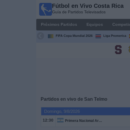
Fútbol en Vivo Costa Rica
Fútbol
Guía de Partidos Televisados
en Vivo
Costa
Próximos Partidos
Equipos
Competi
Rica
Guía de
FIFA Copa Mundial 2026
Liga Promerica
Partidos
Televisados
Próximos
Partidos
Equipos
Competiciones
Partidos en vivo de
San Telmo
Domingo, 9/8/2026
Canales
TV
12:30
Primera Nacional Argentina