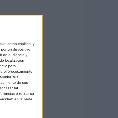
ivo, como cookies, y
por un dispositivo
ón de audiencia y
de localización
 clic para
bo el procesamiento
cambiar sus
esamiento de sus
echazar tal
erencias o retirar su
vacidad" en la parte