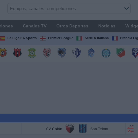
ciones
Canales TV
Otros Deportes
Noticias
Widge
La Liga EA Sports
Premier League
Serie A Italiana
Francia Li
LPF
CA Colón
San Telmo
Play