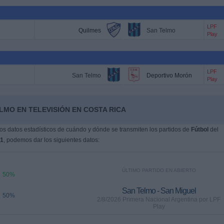
LPF
Quilmes
San Telmo
Play
LPF
San Telmo
Deportivo Morón
Play
LMO EN TELEVISIÓN EN COSTA RICA
s datos estadísticos de cuándo y dónde se transmiten los partidos de
Fútbol
del
21
, podemos dar los siguientes datos:
ÚLTIMO PARTIDO EN ABIERTO
50%
San Telmo - San Miguel
50%
2/8/2026 Primera Nacional Argentina por LPF
Play