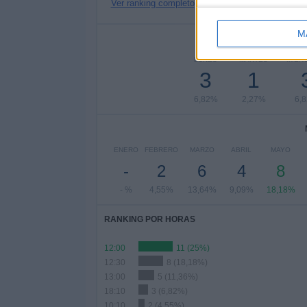
Ver ranking completo
M
Nº DE 
LUNES
MARTES
MIÉR
3
1
6,82%
2,27%
6,
ENERO
FEBRERO
MARZO
ABRIL
MAYO
-
2
6
4
8
- %
4,55%
13,64%
9,09%
18,18%
RANKING POR HORAS
12:00
11 (25%)
12:30
8 (18,18%)
13:00
5 (11,36%)
18:10
3 (6,82%)
10:10
2 (4,55%)