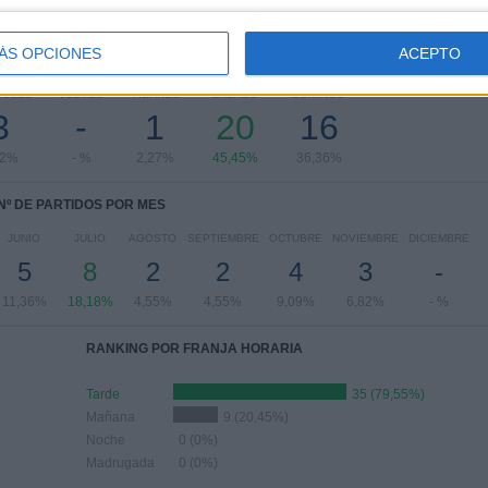
ÁS OPCIONES
ACEPTO
PARTIDOS POR DÍA DE LA SEMANA
COLES
JUEVES
VIERNES
SÁBADO
DOMINGO
3
-
1
20
16
82%
- %
2,27%
45,45%
36,36%
Nº DE PARTIDOS POR MES
JUNIO
JULIO
AGOSTO
SEPTIEMBRE
OCTUBRE
NOVIEMBRE
DICIEMBRE
5
8
2
2
4
3
-
11,36%
18,18%
4,55%
4,55%
9,09%
6,82%
- %
RANKING POR FRANJA HORARIA
Tarde
35 (79,55%)
Mañana
9 (20,45%)
Noche
0 (0%)
Madrugada
0 (0%)