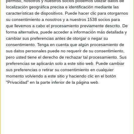
permiso, nosotros y nuestros socios podemos utilizar datos de
14:00
Primera B Argentina
localización geográfica precisa e identificación mediante las
características de dispositivos. Puede hacer clic para otorgarnos
CSD Liniers
su consentimiento a nosotros y a nuestros 1538 socios para
Argentinos Quilmes
que llevemos a cabo el procesamiento previamente descrito. De
forma alternativa, puede acceder a información más detallada y
LPF Play
cambiar sus preferencias antes de otorgar o negar su
consentimiento.
Tenga en cuenta que algún procesamiento de
Sábado, 22/8/2026
sus datos personales puede no requerir de su consentimiento,
14:00
Primera B Argentina
pero usted tiene el derecho de rechazar tal procesamiento. Sus
preferencias se aplicarán solo a este sitio web. Puede cambiar
Argentinos Quilmes
sus preferencias o retirar su consentimiento en cualquier
momento volviendo a este sitio y haciendo clic en el botón
Villa San Carlos
"Privacidad" en la parte inferior de la página web.
LPF Play
Más días
DATOS ESTADÍSTICOS DEL EQUIPO ARGENTINOS
QUILMES EN TELEVISIÓN EN COSTA RICA