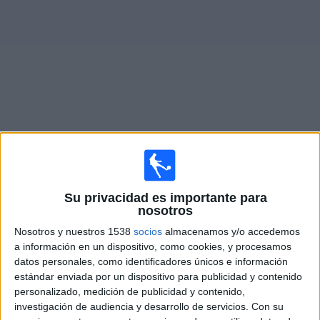
Otros
Deportes
Noticias
Widget
Partidos en vivo de
Argentinos Quilmes
Partidos de hoy sábado, 8/8/2026
Su privacidad es importante para
12:00
Primera B Argentina
nosotros
Argentinos Quilmes
Nosotros y nuestros 1538
socios
almacenamos y/o accedemos
a información en un dispositivo, como cookies, y procesamos
Real Pilar
datos personales, como identificadores únicos e información
LPF Play
estándar enviada por un dispositivo para publicidad y contenido
personalizado, medición de publicidad y contenido,
Sábado, 15/8/2026
investigación de audiencia y desarrollo de servicios.
Con su