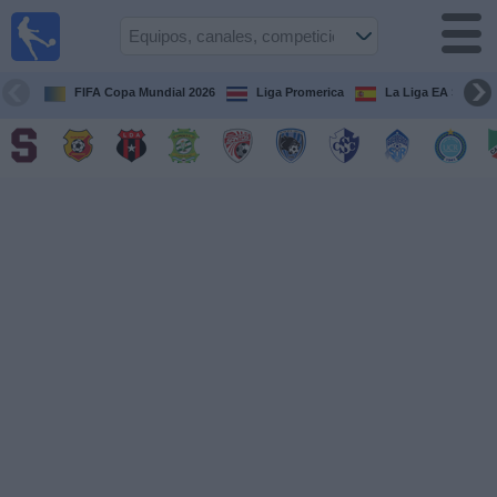
Fútbol
en Vivo
Costa
Rica
FIFA Copa Mundial 2026
Liga Promerica
La Liga EA Sports
Guía de
Partidos
Televisados
Próximos
Partidos
Equipos
Competiciones
Canales
TV