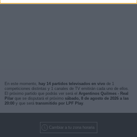
En este momento,
hay 14 partidos televisados en vivo
de 1
competiciones distintas y 1 canales de TV emitirán cada uno de ellos.
El próximo partido que podrás ver será el
Argentinos Quilmes - Real
Pilar
que se disputará el próximo
sábado, 8 de agosto de 2026 a las
20:00
y que será
transmitido por LPF Play
.
Cambiar a tu zona horaria