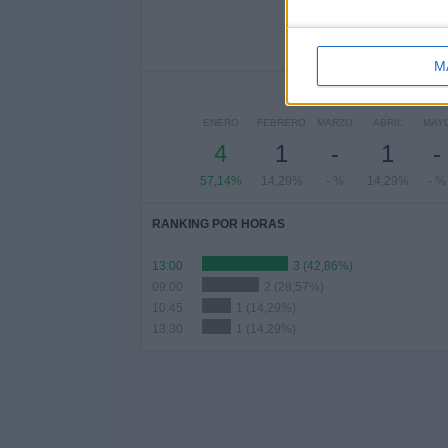
-
-
2
- %
- %
28,5
M
ENERO
FEBRERO
MARZO
ABRIL
MAY
4
1
-
1
-
57,14%
14,29%
- %
14,29%
- %
RANKING POR HORAS
13:00
3 (42,86%)
09:00
2 (28,57%)
10:45
1 (14,29%)
13:30
1 (14,29%)