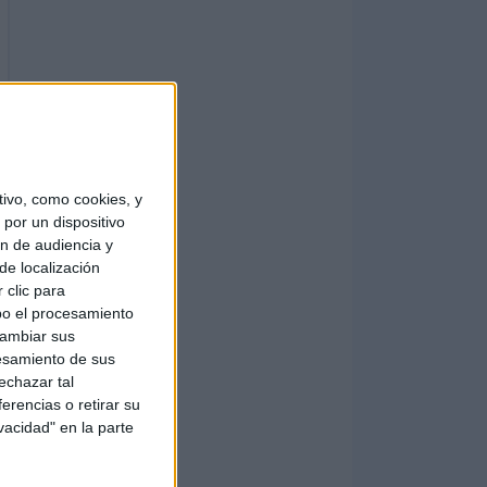
ivo, como cookies, y
por un dispositivo
ón de audiencia y
de localización
 clic para
bo el procesamiento
cambiar sus
esamiento de sus
echazar tal
erencias o retirar su
vacidad" en la parte