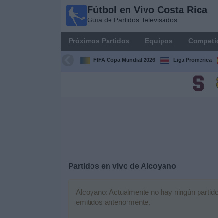
Fútbol en Vivo Costa Rica
Fútbol
Guía de Partidos Televisados
en Vivo
Costa
Próximos Partidos
Equipos
Competi
Rica
Guía de
FIFA Copa Mundial 2026
Liga Promerica
Partidos
Televisados
Próximos
Partidos
Equipos
Competiciones
Partidos en vivo de
Alcoyano
Canales
Alcoyano: Actualmente no hay ningún partido 
TV
emitidos anteriormente.