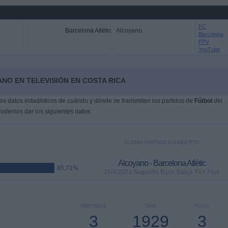
FC
Barcelona Atlétic
Alcoyano
Barcelona
PPV
YouTube
NO EN TELEVISIÓN EN COSTA RICA
s datos estadísticos de cuándo y dónde se transmiten los partidos de
Fútbol
del
podemos dar los siguientes datos:
ÚLTIMO PARTIDO EN ABIERTO
Alcoyano - Barcelona Atlétic
85,71%
25/4/2021 Segunda B por Barça TV+ Plus
PARTIDOS
DÍAS
TOTAL
3
1929
3