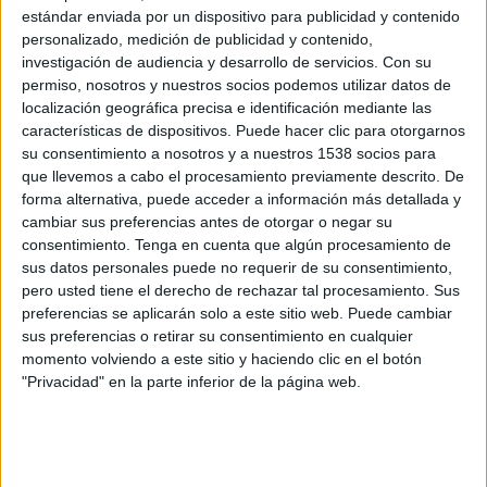
estándar enviada por un dispositivo para publicidad y contenido
Chelsea Femenino
personalizado, medición de publicidad y contenido,
investigación de audiencia y desarrollo de servicios.
Con su
Ajax Femenino
permiso, nosotros y nuestros socios podemos utilizar datos de
DAZN (Míralo en vivo)
localización geográfica precisa e identificación mediante las
DAZN Women's Football YouTube
características de dispositivos. Puede hacer clic para otorgarnos
su consentimiento a nosotros y a nuestros 1538 socios para
Martes, 19/3/2024
que llevemos a cabo el procesamiento previamente descrito. De
forma alternativa, puede acceder a información más detallada y
10:45
Champions League Femenina
cambiar sus preferencias antes de otorgar o negar su
1/4 de Final
consentimiento.
Tenga en cuenta que algún procesamiento de
sus datos personales puede no requerir de su consentimiento,
pero usted tiene el derecho de rechazar tal procesamiento. Sus
Ajax Femenino
preferencias se aplicarán solo a este sitio web. Puede cambiar
Chelsea Femenino
sus preferencias o retirar su consentimiento en cualquier
momento volviendo a este sitio y haciendo clic en el botón
DAZN (Míralo en vivo)
"Privacidad" en la parte inferior de la página web.
DAZN Women's Football YouTube
Martes, 30/1/2024
13:00
Champions League Femenina