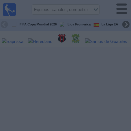
Fútbol
en Vivo
Costa
Rica
FIFA Copa Mundial 2026
Liga Promerica
La Liga EA Sports
Guía de
Partidos
Televisados
Próximos
Partidos
Equipos
Competiciones
Canales
TV