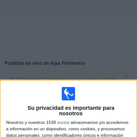
Otros
Deportes
Noticias
Widget
Partidos en vivo de
Ajax Femenino
×
Ajax Femenino: Actualmente no hay ningún partido en
vivo por TV. Puedes consultar el historial de partidos
emitidos anteriormente.
Su privacidad es importante para
Miércoles, 27/3/2024
nosotros
13:00
Champions League Femenina
Nosotros y nuestros 1538
socios
almacenamos y/o accedemos
1/4 de Final
a información en un dispositivo, como cookies, y procesamos
datos personales, como identificadores únicos e información