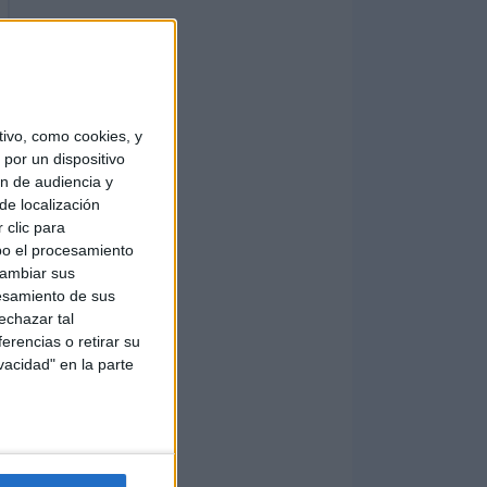
ivo, como cookies, y
por un dispositivo
ón de audiencia y
de localización
 clic para
bo el procesamiento
cambiar sus
esamiento de sus
echazar tal
erencias o retirar su
vacidad" en la parte