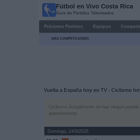
Fútbol en Vivo Costa Rica
Fútbol
Guía de Partidos Televisados
en Vivo
Costa
Próximos Partidos
Equipos
Competi
Rica
Guía de
MÁS COMPETICIONES
Partidos
Televisados
Próximos
Partidos
Equipos
Vuelta a España hoy en TV - Ciclismo ho
Competiciones
Ciclismo: Actualmente no hay ningún partido e
anteriormente.
Canales
TV
Domingo, 14/9/2025