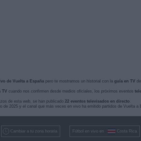
ivo de Vuelta a España
pero te mostramos un historial con la
guía en TV
de 
n TV
cuando nos confirmen desde medios oficiales, los próximos eventos
tel
nzos de esta web, se han publicado
22 eventos televisados en directo
.
sto de 2025 y el canal que más veces en vivo ha emitido partidos de Vuelta 
Cambiar a tu zona horaria
Fútbol en vivo en
Costa Rica