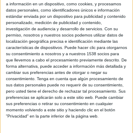
a información en un dispositivo, como cookies, y procesamos
Club Mercedes
datos personales, como identificadores únicos e información
estándar enviada por un dispositivo para publicidad y contenido
LPF Play
personalizado, medición de publicidad y contenido,
12:00
Primera C
investigación de audiencia y desarrollo de servicios.
Con su
permiso, nosotros y nuestros socios podemos utilizar datos de
Berazategui
localización geográfica precisa e identificación mediante las
Centro Español
características de dispositivos. Puede hacer clic para otorgarnos
su consentimiento a nosotros y a nuestros 1538 socios para
LPF Play
que llevemos a cabo el procesamiento previamente descrito. De
12:00
Primera C
forma alternativa, puede acceder a información más detallada y
cambiar sus preferencias antes de otorgar o negar su
Cambaceres
consentimiento.
Tenga en cuenta que algún procesamiento de
Leandro N. Alem
sus datos personales puede no requerir de su consentimiento,
pero usted tiene el derecho de rechazar tal procesamiento. Sus
LPF Play
preferencias se aplicarán solo a este sitio web. Puede cambiar
sus preferencias o retirar su consentimiento en cualquier
momento volviendo a este sitio y haciendo clic en el botón
DATOS ESTADÍSTICOS DE PRIMERA C EN TELEVISIÓN EN
"Privacidad" en la parte inferior de la página web.
COSTA RICA
A fecha de hoy
8/8/2026
y desde que esta web recoge los datos