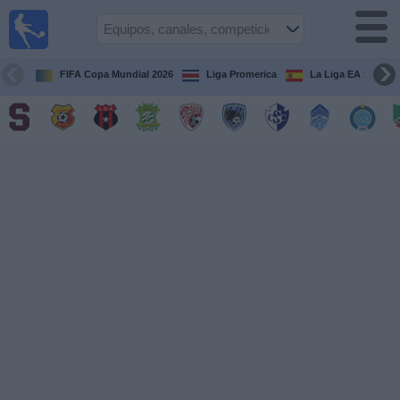
Fútbol
en Vivo
Costa
Rica
FIFA Copa Mundial 2026
Liga Promerica
La Liga EA Sports
Guía de
Partidos
Televisados
Próximos
Partidos
Equipos
Competiciones
Canales
TV