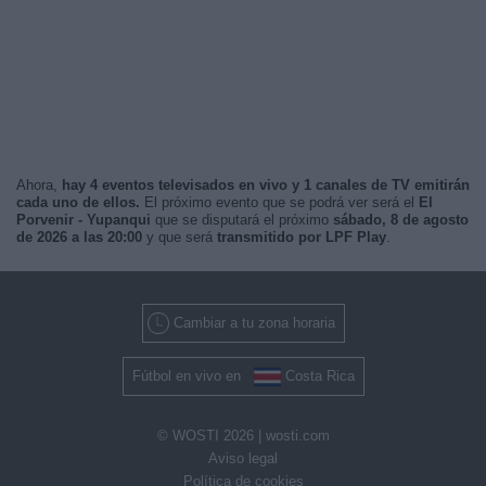
Ahora,
hay 4 eventos televisados en vivo y 1 canales de TV emitirán
cada uno de ellos.
El próximo evento que se podrá ver será el
El
Porvenir - Yupanqui
que se disputará el próximo
sábado, 8 de agosto
de 2026 a las 20:00
y que será
transmitido por LPF Play
.
Cambiar a tu zona horaria
Fútbol en vivo en
Costa Rica
© WOSTI 2026 |
wosti.com
Aviso legal
Política de cookies