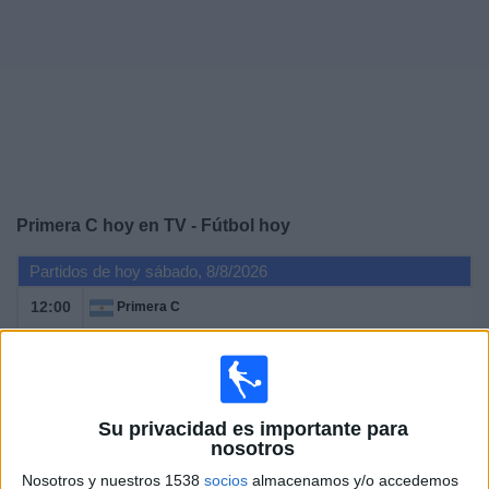
Otros
Deportes
Noticias
Widget
Primera C hoy en TV - Fútbol hoy
Partidos de hoy sábado, 8/8/2026
12:00
Primera C
El Porvenir
Yupanqui
LPF Play
Su privacidad es importante para
12:00
Primera C
nosotros
Nosotros y nuestros 1538
socios
almacenamos y/o accedemos
Argentino Rosario